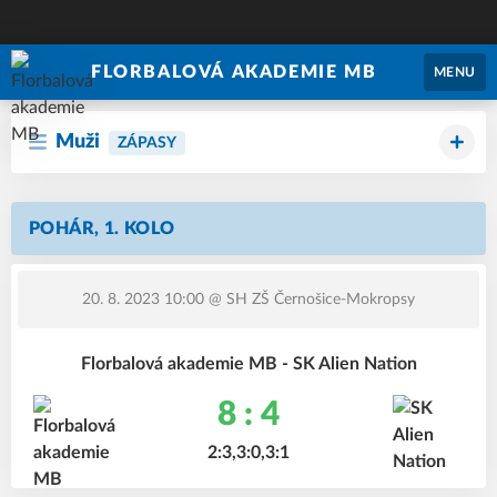
FLORBALOVÁ AKADEMIE MB
MENU
Muži
ZÁPASY
POHÁR, 1. KOLO
20. 8. 2023 10:00
@ SH ZŠ Černošice-Mokropsy
Florbalová akademie MB - SK Alien Nation
8 : 4
2:3,3:0,3:1