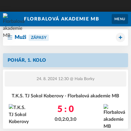
FLORBALOVÁ AKADEMIE MB
MENU
Muži
ZÁPASY
POHÁR, 1. KOLO
24. 8. 2024 12:30
@ Hala Borky
T.K.S. TJ Sokol Koberovy - Florbalová akademie MB
5 : 0
0:0,2:0,3:0