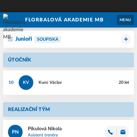
FLORBALOVÁ AKADEMIE MB
MENU
Junioři
SOUPISKA
ÚTOČNÍK
10
KV
Kunc
Václav
20 let
REALIZAČNÍ TÝM
Pikulová
Nikola
PN
Asistent trenéra