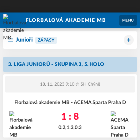
FLORBALOVÁ AKADEMIE MB
MENU
Junioři
ZÁPASY
3. LIGA JUNIORŮ - SKUPINA 3, 5. KOLO
18. 11. 2023 9:10
@ SH Chýně
Florbalová akademie MB - ACEMA Sparta Praha D
1 : 8
0:2,1:3,0:3