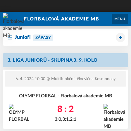
FLORBALOVÁ AKADEMIE MB
MENU
Junioři
ZÁPASY
3. LIGA JUNIORŮ - SKUPINA 3, 9. KOLO
6. 4. 2024 10:00
@ Multifunkční tělocvična Kosmonosy
OLYMP FLORBAL - Florbalová akademie MB
8 : 2
3:0,3:1,2:1