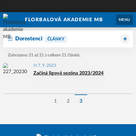
FLORBALOVÁ AKADEMIE MB
MENU
Dorostenci
ČLÁNKY
Zobrazeno 21 až 21 z celkem 21 článků.
čt 7. 9. 2023
Začíná ligová sezóna 2023/2024
1
2
3