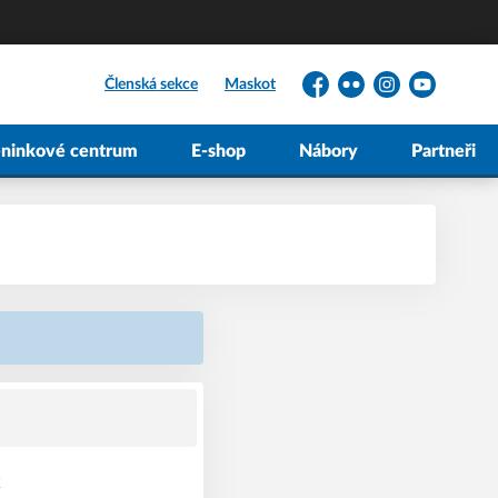
Členská sekce
Maskot
Facebook
Flickr
Instagram
YouTube
éninkové centrum
E-shop
Nábory
Partneři
k