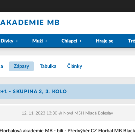
 AKADEMIE MB
Dívky
Muži
Chlapci
Hraje se
Tr
ka
Zápasy
Tabulka
Články
+1 - SKUPINA 3, 3. KOLO
12. 11. 2023 13:30
@ Nová MSH Mladá Boleslav
Florbalová akademie MB - bílí - Předvýběr.CZ Florbal MB Blac