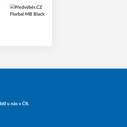
díl u nás v ČR.