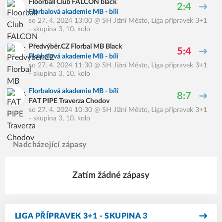
Floorball Club FALCON black
2:4
Florbalová akademie MB - bílí
so 27. 4. 2024 13:00
@
SH Jižní Město
,
Liga přípravek 3+1
- skupina 3, 10. kolo
Předvýběr.CZ Florbal MB Black
5:4
Florbalová akademie MB - bílí
so 27. 4. 2024 11:30
@
SH Jižní Město
,
Liga přípravek 3+1
- skupina 3, 10. kolo
Florbalová akademie MB - bílí
8:7
FAT PIPE Traverza Chodov
so 27. 4. 2024 10:30
@
SH Jižní Město
,
Liga přípravek 3+1
- skupina 3, 10. kolo
Nadcházející zápasy
Zatím žádné zápasy
LIGA PŘÍPRAVEK 3+1 - SKUPINA 3