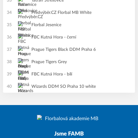
33
Tatran Střešovice
34
Předvýběr.CZ Florbal MB White
35
Florbal Jesenice
36
FBC Kutná Hora - černí
37
Prague Tigers Black DDM Praha 6
38
Prague Tigers Grey
39
FBC Kutná Hora - bílí
40
Wizards DDM SO Praha 10 white
Jsme FAMB