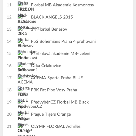
11
Florbal MB Akademie Kosmonosy
12
BLACK ANGELS 2015
13
SK Florbal Benešov
14
FbŠ Bohemians Praha 4 pruhovaní
15
Florbalová akademie MB- zelení
16
Orka Čelákovice
17
ACEMA Sparta Praha BLUE
18
FBK Fat Pipe Vosy Praha
19
Předvýběr.CZ Florbal MB Black
20
Prague Tigers Orange
21
OLYMP FLORBAL Achilles