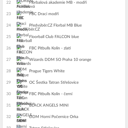
22
Florbalová akademie MB - modří
23
FBC Draci modří
24
Předvýběr.CZ Florbal MB Blue
25
Floorball Club FALCON blue
26
FBC Pitbulls Kolín - zlatí
27
Wizards DDM SO Praha 10 orange
28
Prague Tigers White
29
OC Šestka Tatran Střešovice
30
FBC Pitbulls Kolín - černí
31
BLACK ANGELS MINI
32
DDM Horní Počernice Orka