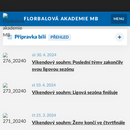
FLORBALOVÁ AKADEMIE MB
MENU
Přípravka bílí
PŘEHLED
út 30. 4. 2024
Víkendový souhrn: Poslední týmy zakončily
svou ligovou sezónu
st 10. 4. 2024
Víkendový souhrn: Ligová sezóna finišuje
čt 21. 3. 2024
Víkendový souhrn: Ženy končí ve čtvrtfinále