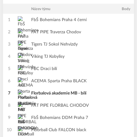
Název týmu
Body
1
FbŠ Bohemians Praha 4 černí
2
FAT PIPE Traverza Chodov
3
Tigers TJ Sokol Nehvizdy
4
Viking TJ Kobylisy
5
FBC Draci bílí
6
ACEMA Sparta Praha BLACK
7
Florbalová akademie MB - bílí
8
FAT PIPE FLORBAL CHODOV
9
FbŠ Bohemians DDM Praha 7
10
Floorball Club FALCON black