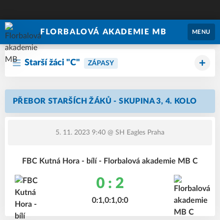
FLORBALOVÁ AKADEMIE MB
MENU
Starší žáci "C"
ZÁPASY
PŘEBOR STARŠÍCH ŽÁKŮ - SKUPINA 3, 4. KOLO
5. 11. 2023 9:40
@ SH Eagles Praha
FBC Kutná Hora - bílí - Florbalová akademie MB C
0 : 2
0:1,0:1,0:0