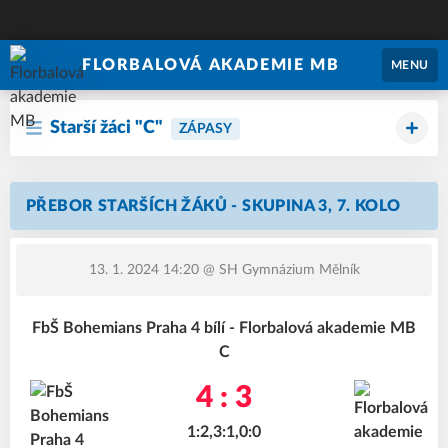
FLORBALOVÁ AKADEMIE MB
MENU
Starší žáci "C"
ZÁPASY
PŘEBOR STARŠÍCH ŽÁKŮ - SKUPINA 3, 7. KOLO
13. 1. 2024 14:20
@ SH Gymnázium Mělník
FbŠ Bohemians Praha 4 bílí - Florbalová akademie MB
C
4 : 3
1:2,3:1,0:0