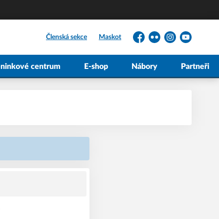
Členská sekce
Maskot
Facebook
Flickr
Instagram
YouTube
éninkové centrum
E-shop
Nábory
Partneři