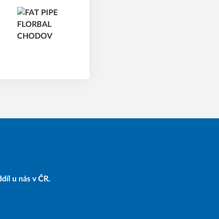
díl u nás v ČR.