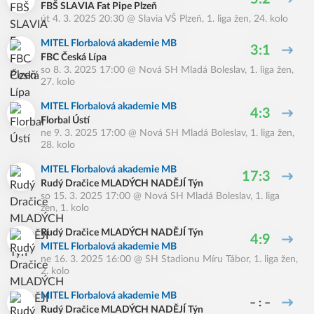
FBŠ SLAVIA Fat Pipe Plzeň
út 4. 3. 2025 20:30
@
Slavia VŠ Plzeň
,
1. liga žen, 24. kolo
MITEL Florbalová akademie MB
3:1
FBC Česká Lípa
so 8. 3. 2025 17:00
@
Nová SH Mladá Boleslav
,
1. liga žen,
27. kolo
MITEL Florbalová akademie MB
4:3
Florbal Ústí
ne 9. 3. 2025 17:00
@
Nová SH Mladá Boleslav
,
1. liga žen,
28. kolo
MITEL Florbalová akademie MB
17:3
Rudý Dračice MLADÝCH NADĚJÍ Týn
so 15. 3. 2025 17:00
@
Nová SH Mladá Boleslav
,
1. liga
žen, 1. kolo
Rudý Dračice MLADÝCH NADĚJÍ Týn
4:9
MITEL Florbalová akademie MB
ne 16. 3. 2025 16:00
@
SH Stadionu Míru Tábor
,
1. liga žen,
2. kolo
MITEL Florbalová akademie MB
– : –
Rudý Dračice MLADÝCH NADĚJÍ Týn