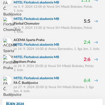
1:11
MITEL Florbalová akademie MB
ne 1. 9. 2024 12:00
@
Nová SH Mladá Boleslav
,
Pohár,
1. kolo
MITEL Florbalová akademie MB
5:5
Florbal Chomutov
ne 1. 9. 2024 15:00
@
Nová SH Mladá Boleslav
,
Pohár,
1. kolo
ACEMA Sparta Praha
2:4
MITEL Florbalová akademie MB
so 14. 9. 2024 14:00
@
Arena Barrandov
,
1. liga žen, 1. kolo
MITEL Florbalová akademie MB
2:6
Panthers Praha
út 24. 9. 2024 20:00
@
Nová SH Mladá Boleslav
,
Pohár,
2. kolo
MITEL Florbalová akademie MB
6:4
FA Č. Budějovice
pá 27. 9. 2024 20:00
@
Nová SH Mladá Boleslav
,
1. liga
žen, 4. kolo
ŘÍJEN 2024