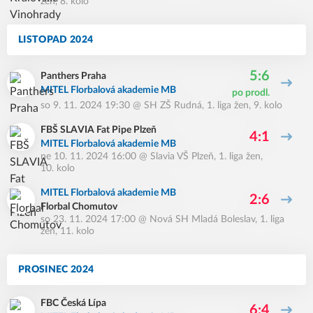
žen, 8. kolo
LISTOPAD 2024
5:6
Panthers Praha
MITEL Florbalová akademie MB
po prodl.
so 9. 11. 2024 19:30
@
SH ZŠ Rudná
,
1. liga žen, 9. kolo
FBŠ SLAVIA Fat Pipe Plzeň
4:1
MITEL Florbalová akademie MB
ne 10. 11. 2024 16:00
@
Slavia VŠ Plzeň
,
1. liga žen,
10. kolo
MITEL Florbalová akademie MB
2:6
Florbal Chomutov
so 23. 11. 2024 17:00
@
Nová SH Mladá Boleslav
,
1. liga
žen, 11. kolo
PROSINEC 2024
FBC Česká Lípa
6:4