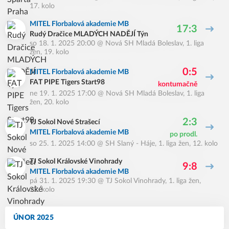
17. kolo
MITEL Florbalová akademie MB
17:3
Rudý Dračice MLADÝCH NADĚJÍ Týn
so 18. 1. 2025 20:00
@
Nová SH Mladá Boleslav
,
1. liga
žen, 19. kolo
0:5
MITEL Florbalová akademie MB
FAT PIPE Tigers Start98
kontumačně
ne 19. 1. 2025 17:00
@
Nová SH Mladá Boleslav
,
1. liga
žen, 20. kolo
2:3
TJ Sokol Nové Strašecí
MITEL Florbalová akademie MB
po prodl.
so 25. 1. 2025 14:00
@
SH Slaný - Háje
,
1. liga žen, 12. kolo
TJ Sokol Královské Vinohrady
9:8
MITEL Florbalová akademie MB
pá 31. 1. 2025 19:30
@
TJ Sokol Vinohrady
,
1. liga žen,
22. kolo
ÚNOR 2025