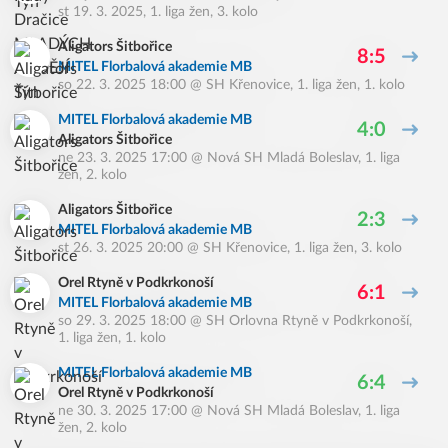
st 19. 3. 2025
,
1. liga žen, 3. kolo
Aligators Šitbořice
8:5
MITEL Florbalová akademie MB
so 22. 3. 2025 18:00
@
SH Křenovice
,
1. liga žen, 1. kolo
MITEL Florbalová akademie MB
4:0
Aligators Šitbořice
ne 23. 3. 2025 17:00
@
Nová SH Mladá Boleslav
,
1. liga
žen, 2. kolo
Aligators Šitbořice
2:3
MITEL Florbalová akademie MB
st 26. 3. 2025 20:00
@
SH Křenovice
,
1. liga žen, 3. kolo
Orel Rtyně v Podkrkonoší
6:1
MITEL Florbalová akademie MB
so 29. 3. 2025 18:00
@
SH Orlovna Rtyně v Podkrkonoší
,
1. liga žen, 1. kolo
MITEL Florbalová akademie MB
6:4
Orel Rtyně v Podkrkonoší
ne 30. 3. 2025 17:00
@
Nová SH Mladá Boleslav
,
1. liga
žen, 2. kolo