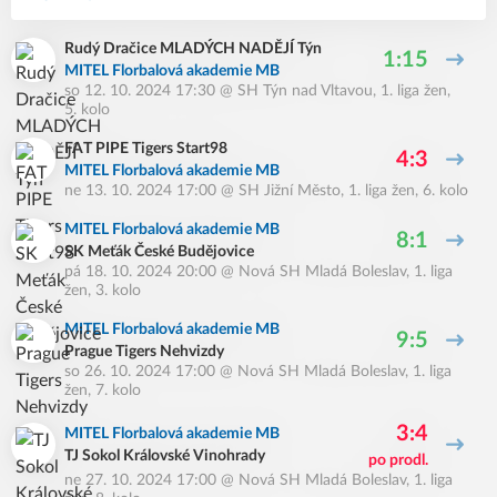
Rudý Dračice MLADÝCH NADĚJÍ Týn
1:15
MITEL Florbalová akademie MB
so 12. 10. 2024 17:30
@
SH Týn nad Vltavou
,
1. liga žen,
5. kolo
FAT PIPE Tigers Start98
4:3
MITEL Florbalová akademie MB
ne 13. 10. 2024 17:00
@
SH Jižní Město
,
1. liga žen, 6. kolo
MITEL Florbalová akademie MB
8:1
SK Meťák České Budějovice
pá 18. 10. 2024 20:00
@
Nová SH Mladá Boleslav
,
1. liga
žen, 3. kolo
MITEL Florbalová akademie MB
9:5
Prague Tigers Nehvizdy
so 26. 10. 2024 17:00
@
Nová SH Mladá Boleslav
,
1. liga
žen, 7. kolo
3:4
MITEL Florbalová akademie MB
TJ Sokol Královské Vinohrady
po prodl.
ne 27. 10. 2024 17:00
@
Nová SH Mladá Boleslav
,
1. liga