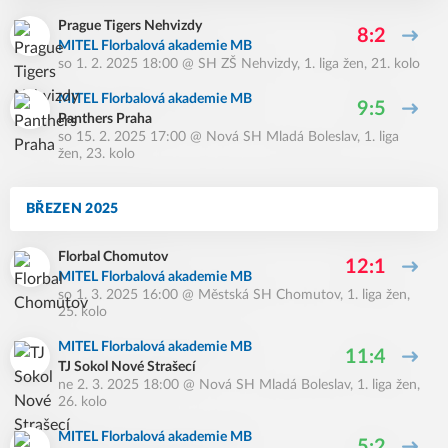
Prague Tigers Nehvizdy
8:2
MITEL Florbalová akademie MB
so 1. 2. 2025 18:00
@
SH ZŠ Nehvizdy
,
1. liga žen, 21. kolo
MITEL Florbalová akademie MB
9:5
Panthers Praha
so 15. 2. 2025 17:00
@
Nová SH Mladá Boleslav
,
1. liga
žen, 23. kolo
BŘEZEN 2025
Florbal Chomutov
12:1
MITEL Florbalová akademie MB
so 1. 3. 2025 16:00
@
Městská SH Chomutov
,
1. liga žen,
25. kolo
MITEL Florbalová akademie MB
11:4
TJ Sokol Nové Strašecí
ne 2. 3. 2025 18:00
@
Nová SH Mladá Boleslav
,
1. liga žen,
26. kolo
MITEL Florbalová akademie MB
5:2