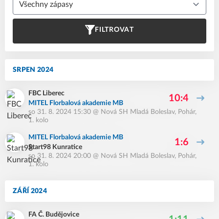
FILTROVAT
SRPEN 2024
FBC Liberec
10:4
MITEL Florbalová akademie MB
so 31. 8. 2024 15:30
@
Nová SH Mladá Boleslav
,
Pohár,
1. kolo
MITEL Florbalová akademie MB
1:6
Start98 Kunratice
so 31. 8. 2024 20:00
@
Nová SH Mladá Boleslav
,
Pohár,
1. kolo
ZÁŘÍ 2024
FA Č. Budějovice