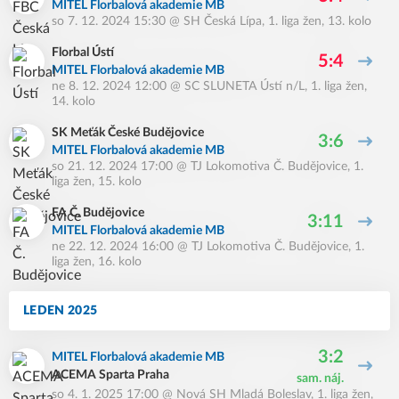
MITEL Florbalová akademie MB
so 7. 12. 2024 15:30
@
SH Česká Lípa
,
1. liga žen, 13. kolo
Florbal Ústí
5:4
MITEL Florbalová akademie MB
ne 8. 12. 2024 12:00
@
SC SLUNETA Ústí n/L
,
1. liga žen,
14. kolo
SK Meťák České Budějovice
3:6
MITEL Florbalová akademie MB
so 21. 12. 2024 17:00
@
TJ Lokomotiva Č. Budějovice
,
1.
liga žen, 15. kolo
FA Č. Budějovice
3:11
MITEL Florbalová akademie MB
ne 22. 12. 2024 16:00
@
TJ Lokomotiva Č. Budějovice
,
1.
liga žen, 16. kolo
LEDEN 2025
3:2
MITEL Florbalová akademie MB
ACEMA Sparta Praha
sam. náj.
so 4. 1. 2025 17:00
@
Nová SH Mladá Boleslav
,
1. liga žen,