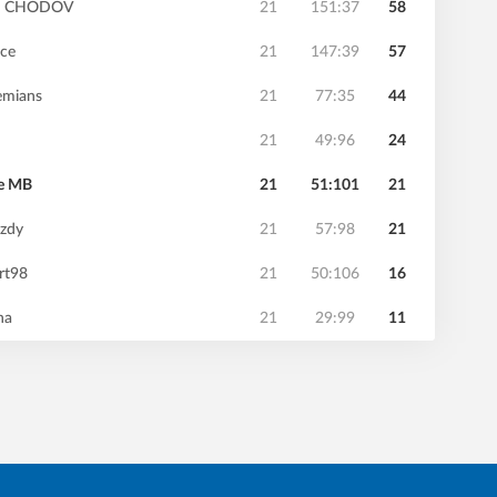
AL CHODOV
21
151:37
58
ice
21
147:39
57
emians
21
77:35
44
21
49:96
24
ie MB
21
51:101
21
izdy
21
57:98
21
rt98
21
50:106
16
ha
21
29:99
11