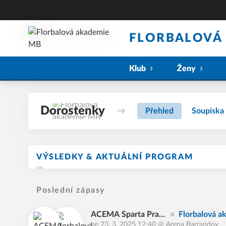
FLORBALOVÁ
Klub
Ženy
Dorostenky
Přehled
Soupiska
VÝSLEDKY & AKTUÁLNÍ PROGRAM
Poslední zápasy
ACEMA Sparta Prah
Florbalová 
ne 23. 3. 2025 12:40
@
Arena Barrandov