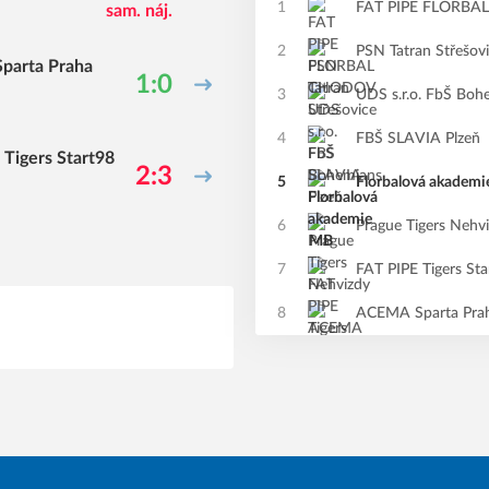
1
FAT PIPE FLORB
sam. náj.
2
PSN Tatran Střešov
parta Praha
1:0
3
UDS s.r.o. FbŠ Boh
4
FBŠ SLAVIA Plzeň
 Tigers Start98
2:3
5
Florbalová akadem
6
Prague Tigers Nehv
7
FAT PIPE Tigers Sta
8
ACEMA Sparta Pra