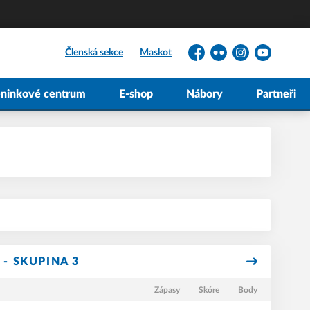
Členská sekce
Maskot
Facebook
Flickr
Instagram
YouTube
éninkové centrum
E-shop
Nábory
Partneři
 - SKUPINA 3
Zápasy
Skóre
Body