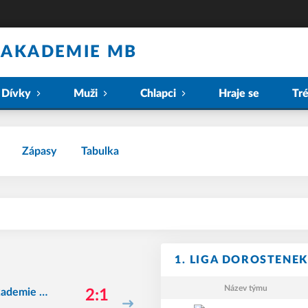
 AKADEMIE MB
Dívky
Muži
Chlapci
Hraje se
Tr
Zápasy
Tabulka
1. LIGA DOROSTENEK
Název týmu
akademie M
2:1