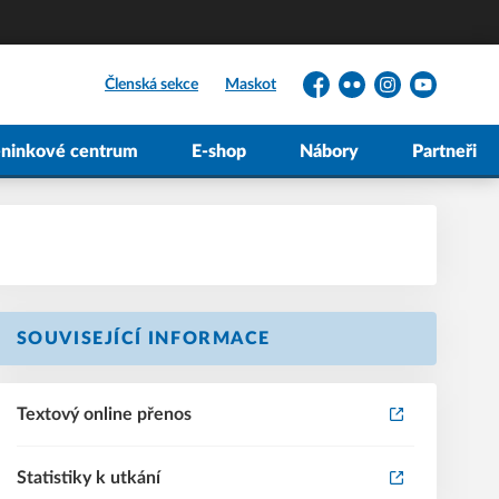
Členská sekce
Maskot
Facebook
Flickr
Instagram
YouTube
éninkové centrum
E-shop
Nábory
Partneři
SOUVISEJÍCÍ INFORMACE
Textový online přenos
Statistiky k utkání