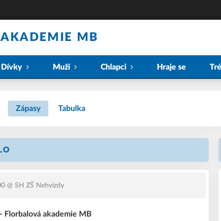
 AKADEMIE MB
Dívky
Muži
Chlapci
Hraje se
Tr
Zápasy
Tabulka
OLO
00
@ SH ZŠ Nehvizdy
- Florbalová akademie MB