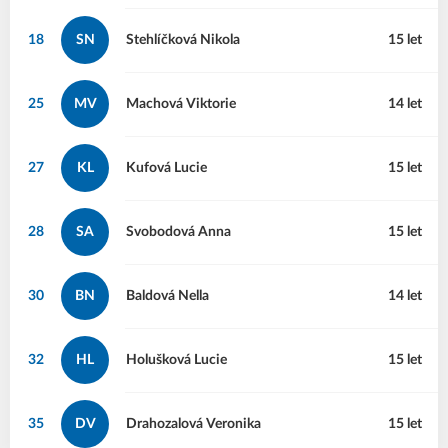
18
SN
Stehlíčková
Nikola
15 let
25
MV
Machová
Viktorie
14 let
27
KL
Kufová
Lucie
15 let
28
SA
Svobodová
Anna
15 let
30
BN
Baldová
Nella
14 let
32
HL
Holušková
Lucie
15 let
35
DV
Drahozalová
Veronika
15 let