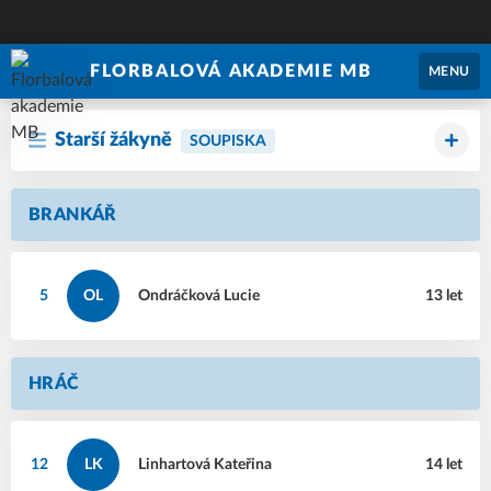
FLORBALOVÁ AKADEMIE MB
MENU
Starší žákyně
SOUPISKA
BRANKÁŘ
5
OL
Ondráčková
Lucie
13 let
HRÁČ
12
LK
Linhartová
Kateřina
14 let