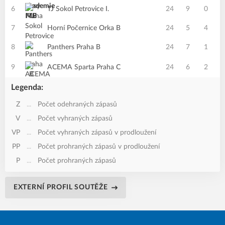
6
TJ Sokol Petrovice I.
24
9
0
3
7
Horní Počernice Orka B
24
5
4
3
8
Panthers Praha B
24
7
1
1
9
ACEMA Sparta Praha C
24
6
2
1
Legenda:
Z
...
Počet odehraných zápasů
V
...
Počet vyhraných zápasů
VP
...
Počet vyhraných zápasů v prodloužení
PP
...
Počet prohraných zápasů v prodloužení
P
...
Počet prohraných zápasů
EXTERNÍ PROFIL SOUTĚŽE