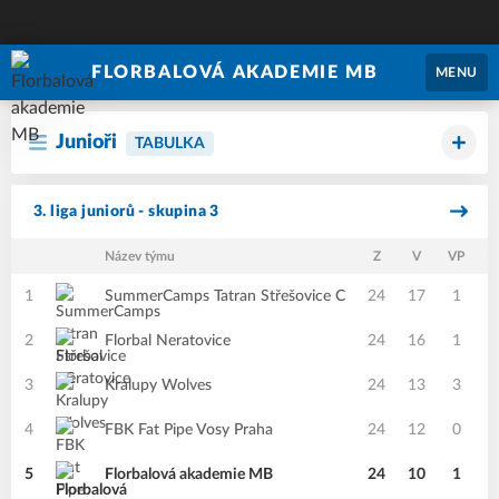
FLORBALOVÁ AKADEMIE MB
MENU
Junioři
TABULKA
3. liga juniorů - skupina 3
Název týmu
Z
V
VP
P
1
SummerCamps Tatran Střešovice C
24
17
1
0
2
Florbal Neratovice
24
16
1
1
3
Kralupy Wolves
24
13
3
2
4
FBK Fat Pipe Vosy Praha
24
12
0
2
5
Florbalová akademie MB
24
10
1
0