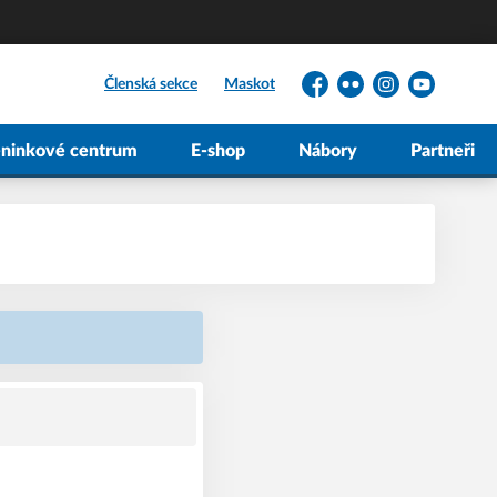
Členská sekce
Maskot
Facebook
Flickr
Instagram
YouTube
éninkové centrum
E-shop
Nábory
Partneři