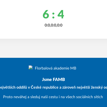
6 : 4
0:0,0:0,0:0
Jsme FAMB
ejvětších oddílů v České republice a zároveň největší ženský od
Proto neváhej a sleduj naší cestu i na všech sociálních sítích