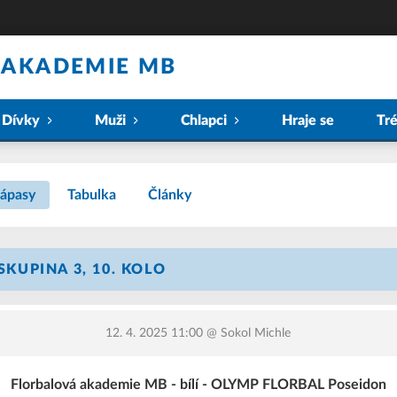
 AKADEMIE MB
Dívky
Muži
Chlapci
Hraje se
Tr
ápasy
Tabulka
Články
 SKUPINA 3, 10. KOLO
12. 4. 2025 11:00
@ Sokol Michle
Florbalová akademie MB - bílí - OLYMP FLORBAL Poseidon