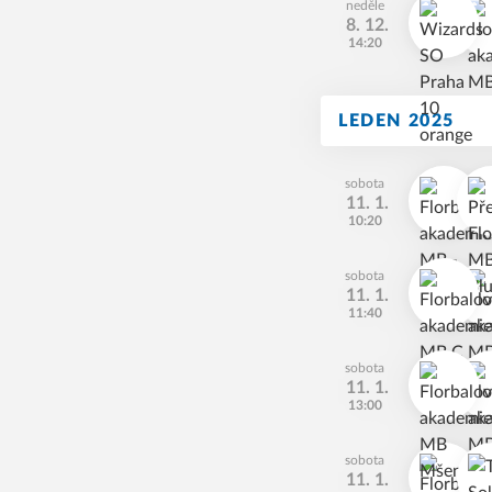
neděle
8. 12.
14:20
LEDEN 2025
sobota
11. 1.
10:20
sobota
11. 1.
11:40
sobota
11. 1.
13:00
sobota
11. 1.