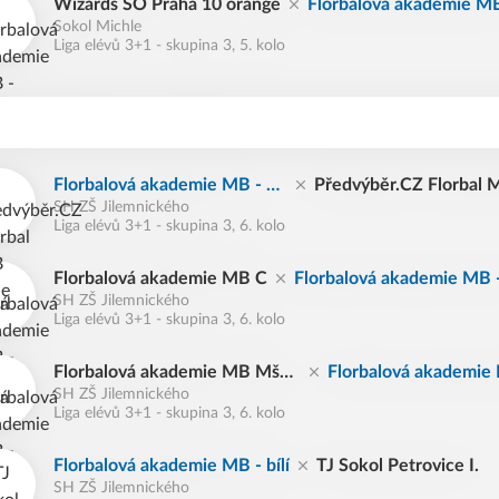
Wizards SO Praha 10 orange
Florbalová akademie MB 
Sokol Michle
Liga elévů 3+1 - skupina 3, 5. kolo
Florbalová akademie MB - bíl
Předvýběr.CZ Florbal 
SH ZŠ Jilemnického
í
e
Liga elévů 3+1 - skupina 3, 6. kolo
Florbalová akademie MB C
Florbalová akademie MB - 
SH ZŠ Jilemnického
Liga elévů 3+1 - skupina 3, 6. kolo
Florbalová akademie MB Mšen
Florbalová akademie 
SH ZŠ Jilemnického
o
lí
Liga elévů 3+1 - skupina 3, 6. kolo
Florbalová akademie MB - bílí
TJ Sokol Petrovice I.
SH ZŠ Jilemnického