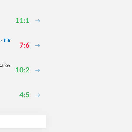
11:1
 bílí
7:6
kařov
10:2
4:5