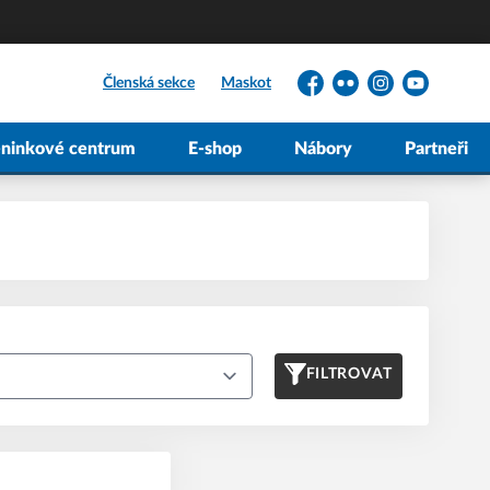
Členská sekce
Maskot
Facebook
Flickr
Instagram
YouTube
éninkové centrum
E-shop
Nábory
Partneři
FILTROVAT