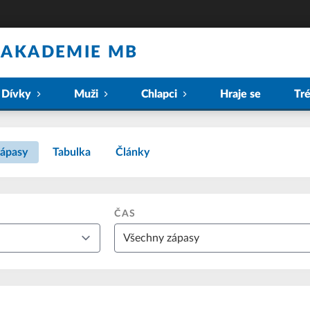
 AKADEMIE MB
Dívky
Muži
Chlapci
Hraje se
Tr
ápasy
Tabulka
Články
ČAS