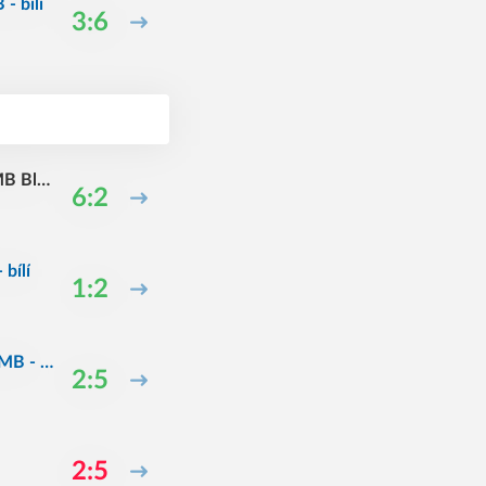
- bílí
3:6
MB Blu
6:2
bílí
1:2
MB - bí
2:5
2:5