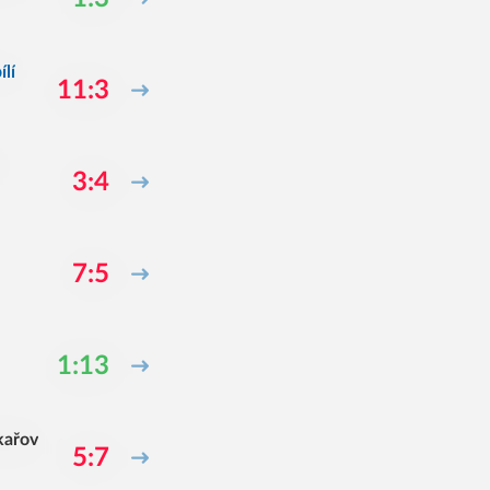
lí
11:3
3:4
7:5
1:13
kařov
5:7