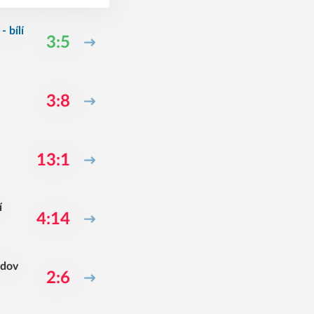
 bílí
3:5
3:8
13:1
í
4:14
odov
2:6