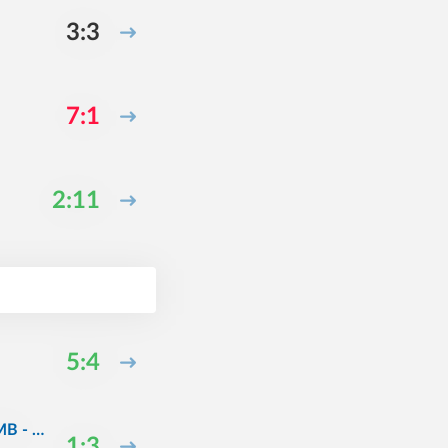
3:3
7:1
2:11
5:4
B - bíl
1:3