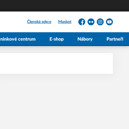
Členská sekce
Maskot
Facebook
Flickr
Instagram
YouTube
éninkové centrum
E-shop
Nábory
Partneři