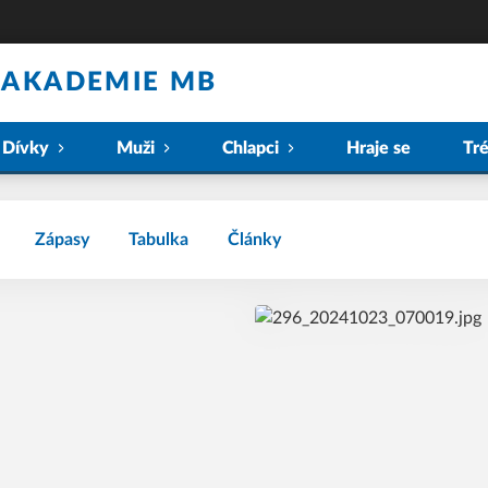
 AKADEMIE MB
Dívky
Muži
Chlapci
Hraje se
Tr
Zápasy
Tabulka
Články