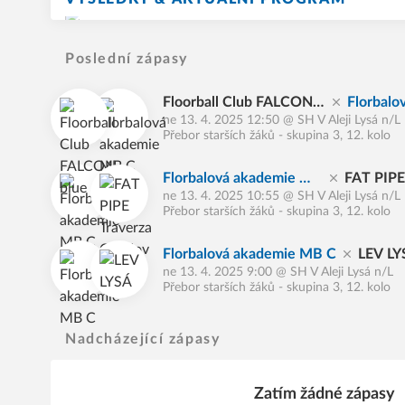
Poslední zápasy
Floorball Club FALCON b
Florbalo
ne 13. 4. 2025 12:50
@
SH V Aleji Lysá n/L
lue
B C
Přebor starších žáků - skupina 3, 12. kolo
Florbalová akademie M
FAT PIPE
ne 13. 4. 2025 10:55
@
SH V Aleji Lysá n/L
B C
ov
Přebor starších žáků - skupina 3, 12. kolo
Florbalová akademie MB C
LEV LY
ne 13. 4. 2025 9:00
@
SH V Aleji Lysá n/L
Přebor starších žáků - skupina 3, 12. kolo
Nadcházející zápasy
Zatím žádné zápasy