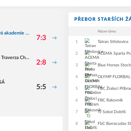
PŘEBOR STARŠÍCH ŽÁ
Název týmu
vá akademie M
7:3
1
Tatran Střešovice
2
ACEMA Sparta Pr
 Traverza Chod
2:8
3
Blue Horses Stoc
4
OLYMP FLORBAL 
SÁ
5:5
5
FBC Žraloci Příbr
6
FBC Rakovník
7
TJ Sokol Dobříš
8
FbC Barracudas S