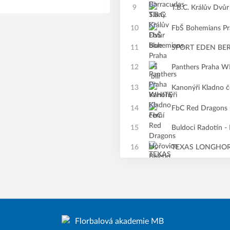
9
T.B.C. Králův Dvůr
10
FbŠ Bohemians Pra
11
SPORT EDEN BE
12
Panthers Praha 
13
Kanonýři Kladno č
14
FbC Red Dragons 
15
Buldoci Radotín -
16
TEXAS LONGHO