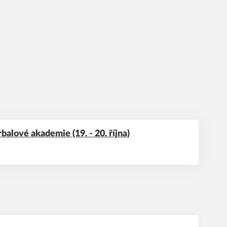
alové akademie (19. - 20. října)