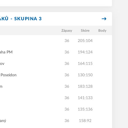
KŮ - SKUPINA 3
Zápasy
Skóre
Body
36
205:104
aha PM
36
194:124
hov
36
164:115
Poseidon
36
130:150
am
36
183:128
36
141:133
36
135:136
laný
36
158:92