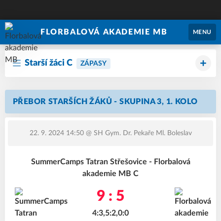
FLORBALOVÁ AKADEMIE MB
MENU
Starší žáci C
ZÁPASY
PŘEBOR STARŠÍCH ŽÁKŮ - SKUPINA 3, 1. KOLO
22. 9. 2024 14:50
@ SH Gym. Dr. Pekaře Ml. Boleslav
SummerCamps Tatran Střešovice - Florbalová
akademie MB C
9 : 5
4:3,5:2,0:0