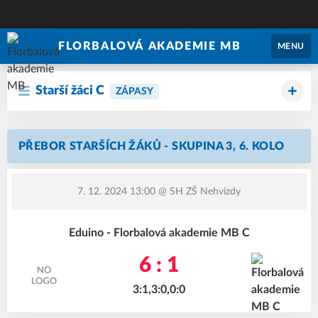
FLORBALOVÁ AKADEMIE MB
MENU
Starší žáci C
ZÁPASY
PŘEBOR STARŠÍCH ŽÁKŮ - SKUPINA 3, 6. KOLO
7. 12. 2024 13:00
@ SH ZŠ Nehvizdy
Eduino - Florbalová akademie MB C
6 : 1
3:1,3:0,0:0