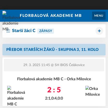
FLORBALOVÁ AKADEMIE MB
MENU
Starší žáci C
ZÁPASY
PŘEBOR STARŠÍCH ŽÁKŮ - SKUPINA 3, 11. KOLO
29. 3. 2025 11:45
@ SH BIOS Čelákovice
Florbalová akademie MB C - Orka Milovice
2 : 5
2:1,0:4,0:0