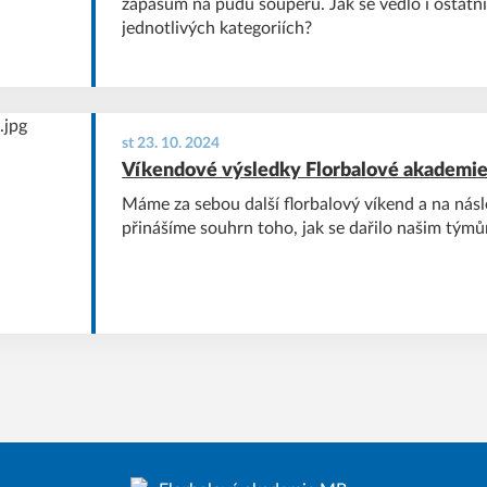
zápasům na půdu soupeřů. Jak se vedlo i ostat
jednotlivých kategoriích?
st 23. 10. 2024
Víkendové výsledky Florbalové akademie (1
Máme za sebou další florbalový víkend a na nás
přinášíme souhrn toho, jak se dařilo našim tým