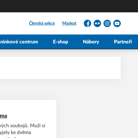
Členská sekce
Maskot
Facebook
Flickr
Instagram
YouTube
éninkové centrum
E-shop
Nábory
Partneři
oma
ových soubojů. Muži si
vyjely ke dvěma