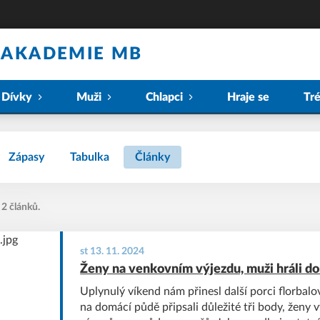
 AKADEMIE MB
Dívky
Muži
Chlapci
Hraje se
Tr
Zápasy
Tabulka
Články
 2 článků.
st 13. 11. 2024
Ženy na venkovním výjezdu, muži hráli d
Uplynulý víkend nám přinesl další porci florbal
na domácí půdě připsali důležité tři body, ženy 