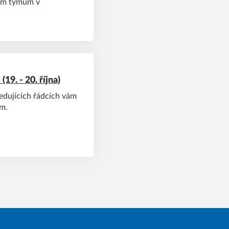
ním týmům v
9. - 20. října)
ledujících řádcích vám
ům.