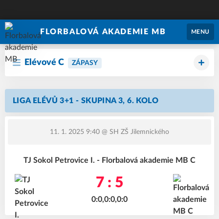
FLORBALOVÁ AKADEMIE MB
MENU
Elévové C
ZÁPASY
LIGA ELÉVŮ 3+1 - SKUPINA 3, 6. KOLO
11. 1. 2025 9:40
@ SH ZŠ Jilemnického
TJ Sokol Petrovice I. - Florbalová akademie MB C
7 : 5
0:0,0:0,0:0