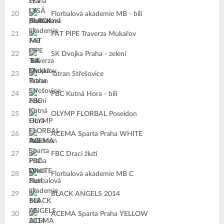
20
Florbalová akademie MB - bílí
21
FAT PIPE Traverza Mukařov
22
SK Dvojka Praha - zelení
23
Tatran Střešovice
24
FBC Kutná Hora - bílí
25
OLYMP FLORBAL Poseidon
26
ACEMA Sparta Praha WHITE
27
FBC Draci žlutí
28
Florbalová akademie MB C
29
BLACK ANGELS 2014
30
ACEMA Sparta Praha YELLOW