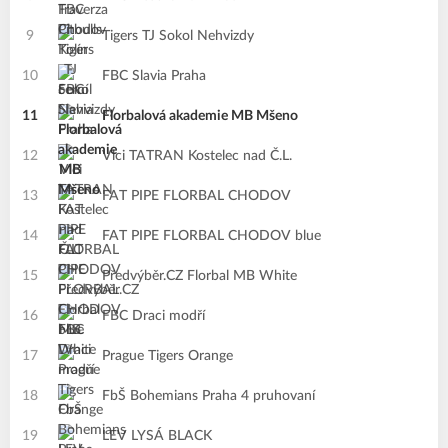
9
Tigers TJ Sokol Nehvizdy
10
FBC Slavia Praha
11
Florbalová akademie MB Mšeno
12
Vlci TATRAN Kostelec nad Č.L.
13
FAT PIPE FLORBAL CHODOV
14
FAT PIPE FLORBAL CHODOV blue
15
Předvýběr.CZ Florbal MB White
16
FBC Draci modří
17
Prague Tigers Orange
18
FbŠ Bohemians Praha 4 pruhovaní
19
LEV LYSÁ BLACK