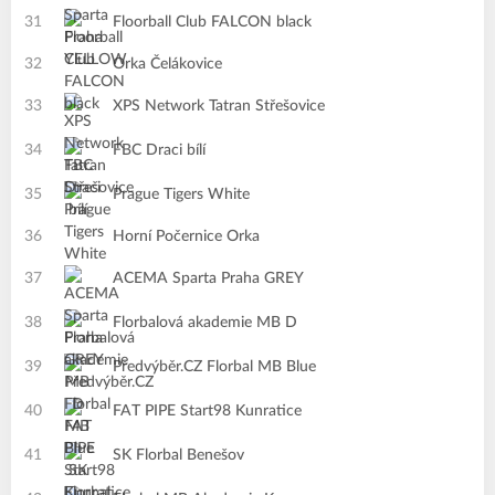
31
Floorball Club FALCON black
32
Orka Čelákovice
33
XPS Network Tatran Střešovice
34
FBC Draci bílí
35
Prague Tigers White
36
Horní Počernice Orka
37
ACEMA Sparta Praha GREY
38
Florbalová akademie MB D
39
Předvýběr.CZ Florbal MB Blue
40
FAT PIPE Start98 Kunratice
41
SK Florbal Benešov