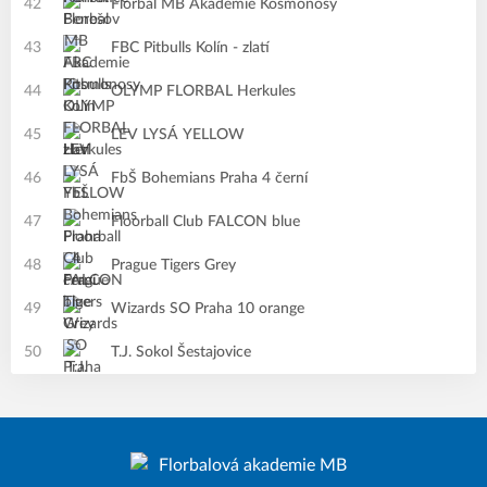
42
Florbal MB Akademie Kosmonosy
43
FBC Pitbulls Kolín - zlatí
44
OLYMP FLORBAL Herkules
45
LEV LYSÁ YELLOW
46
FbŠ Bohemians Praha 4 černí
47
Floorball Club FALCON blue
48
Prague Tigers Grey
49
Wizards SO Praha 10 orange
50
T.J. Sokol Šestajovice