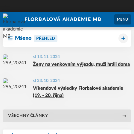
FLORBALOVÁ AKADEMIE MB
MENU
Mšeno
PŘEHLED
st 13. 11. 2024
Ženy na venkovním výjezdu, muži hráli doma
st 23. 10. 2024
Víkendové výsledky Florbalové akademie
(19. - 20. října)
VŠECHNY ČLÁNKY