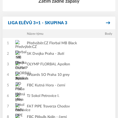
Zatím žádné zápasy
LIGA ELÉVŮ 3+1 - SKUPINA 3
Název týmu
Body
1
Předvýběr.CZ Florbal MB Black
2
SK Dvojka Praha - žlutí
3
OLYMP FLORBAL Apollon
4
Wizards SO Praha 10 grey
5
FBC Kutná Hora - černí
6
TJ Sokol Petrovice I.
7
FAT PIPE Traverza Chodov
8
FBC Pitbulls Kolín - černí