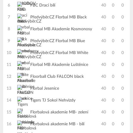
6
FBC Draci bílí
40
0
0
7
Předvýběr.CZ Florbal MB Black
40
0
0
8
Florbal MB Akademie Kosmonosy
40
0
0
9
Předvýběr.CZ Florbal MB Blue
40
0
0
10
Předvýběr.CZ Florbal MB White
40
0
0
11
Florbal MB Akademie Luštěnice
40
0
0
12
Floorball Club FALCON black
40
0
0
13
Florbal Jesenice
40
0
0
14
Tigers TJ Sokol Nehvizdy
40
0
0
15
Florbalová akademie MB- zelení
40
0
0
16
Florbalová akademie MB - bílí
40
0
0