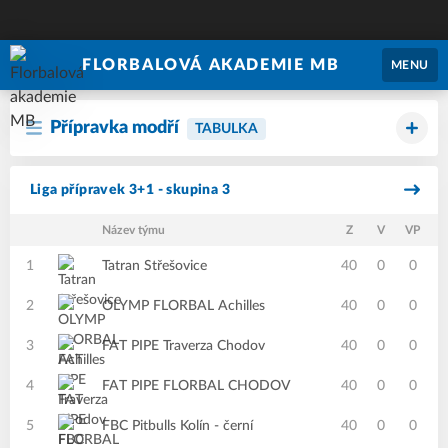
FLORBALOVÁ AKADEMIE MB
MENU
Přípravka modří
TABULKA
Liga přípravek 3+1 - skupina 3
Název týmu
Z
V
VP
P
1
Tatran Střešovice
40
0
0
2
OLYMP FLORBAL Achilles
40
0
0
3
FAT PIPE Traverza Chodov
40
0
0
4
FAT PIPE FLORBAL CHODOV
40
0
0
5
FBC Pitbulls Kolín - černí
40
0
0