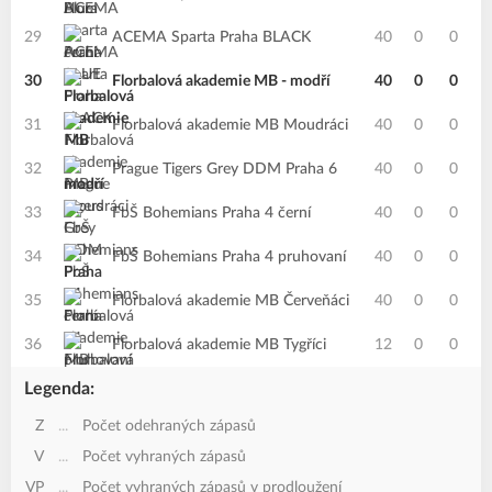
29
ACEMA Sparta Praha BLACK
40
0
0
30
Florbalová akademie MB - modří
40
0
0
31
Florbalová akademie MB Moudráci
40
0
0
32
Prague Tigers Grey DDM Praha 6
40
0
0
33
FbŠ Bohemians Praha 4 černí
40
0
0
34
FbŠ Bohemians Praha 4 pruhovaní
40
0
0
35
Florbalová akademie MB Červeňáci
40
0
0
36
Florbalová akademie MB Tygříci
12
0
0
Legenda:
Z
...
Počet odehraných zápasů
V
...
Počet vyhraných zápasů
VP
...
Počet vyhraných zápasů v prodloužení