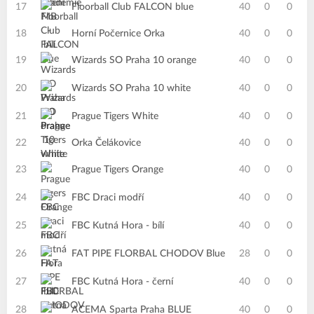
17
Floorball Club FALCON blue
40
0
0
18
Horní Počernice Orka
40
0
0
19
Wizards SO Praha 10 orange
40
0
0
20
Wizards SO Praha 10 white
40
0
0
21
Prague Tigers White
40
0
0
22
Orka Čelákovice
40
0
0
23
Prague Tigers Orange
40
0
0
24
FBC Draci modří
40
0
0
25
FBC Kutná Hora - bílí
40
0
0
26
FAT PIPE FLORBAL CHODOV Blue
28
0
0
27
FBC Kutná Hora - černí
40
0
0
28
ACEMA Sparta Praha BLUE
40
0
0