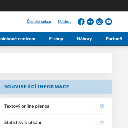
Členská sekce
Maskot
Facebook
Flickr
Instagram
YouTube
éninkové centrum
E-shop
Nábory
Partneři
SOUVISEJÍCÍ INFORMACE
Textový online přenos
Statistiky k utkání