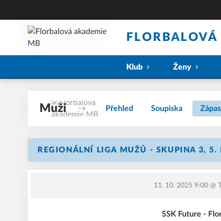
FLORBALOVÁ
Klub
Ženy
Muži
Přehled
Soupiska
Zápas
REGIONÁLNÍ LIGA MUŽŮ - SKUPINA 3, 5.
11. 10. 2025 9:00
@ T
SSK Future - Fl