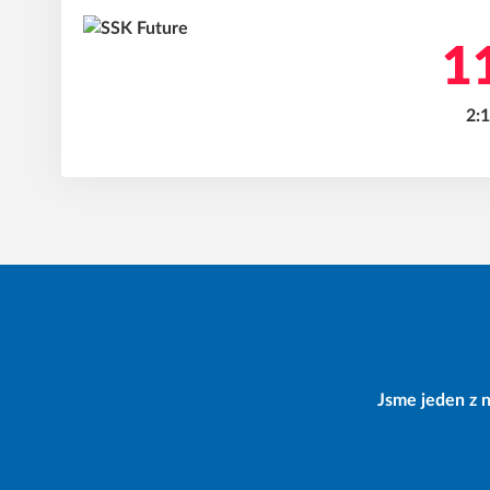
11
2:1
Jsme jeden z n