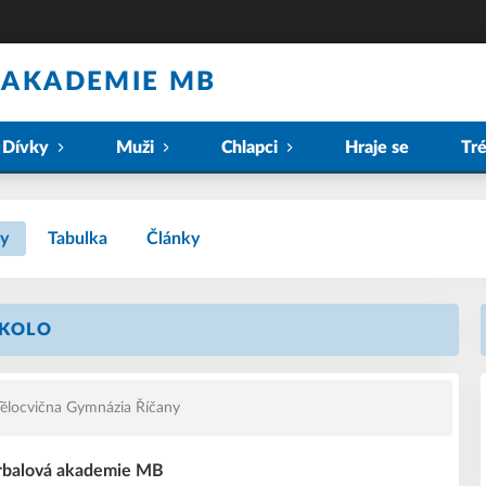
 AKADEMIE MB
Dívky
Muži
Chlapci
Hraje se
Tr
y
Tabulka
Články
 KOLO
ělocvična Gymnázia Říčany
orbalová akademie MB