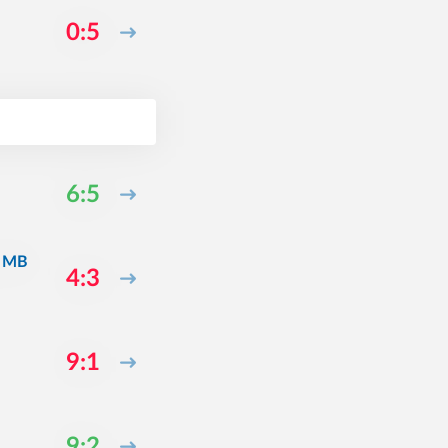
0:5
6:5
e MB
4:3
9:1
9:2