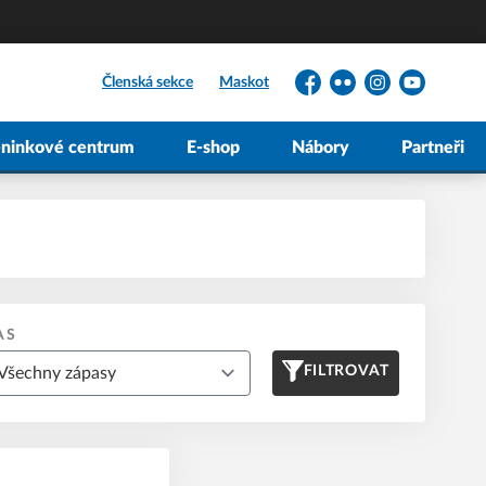
Členská sekce
Maskot
Facebook
Flickr
Instagram
YouTube
éninkové centrum
E-shop
Nábory
Partneři
AS
FILTROVAT