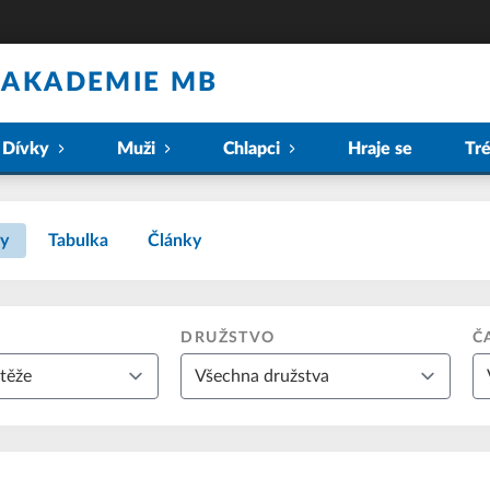
 AKADEMIE MB
Dívky
Muži
Chlapci
Hraje se
Tr
y
Tabulka
Články
DRUŽSTVO
Č