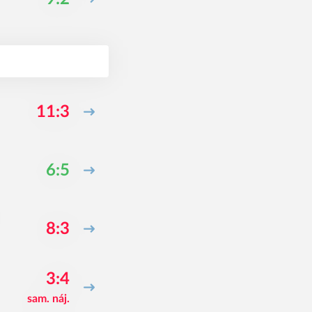
11:3
6:5
8:3
3:4
sam. náj.