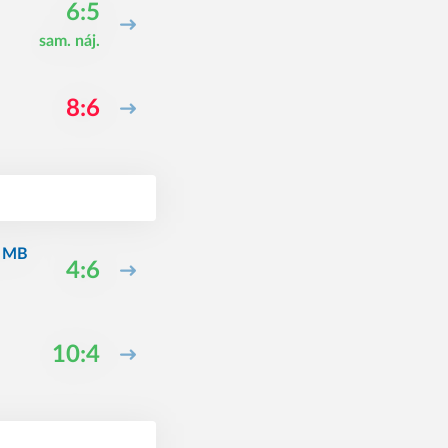
6:5
sam. náj.
8:6
e MB
4:6
10:4