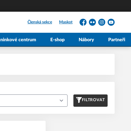
Členská sekce
Maskot
Facebook
Flickr
Instagram
YouTube
éninkové centrum
E-shop
Nábory
Partneři
FILTROVAT