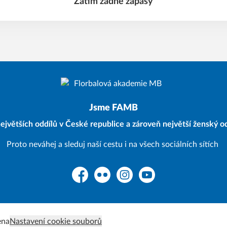
Zatím žádné zápasy
Jsme FAMB
ejvětších oddílů v České republice a zároveň největší ženský od
Proto neváhej a sleduj naší cestu i na všech sociálních sítích
Facebook
Flickr
Instagram
YouTube
ena
Nastavení cookie souborů