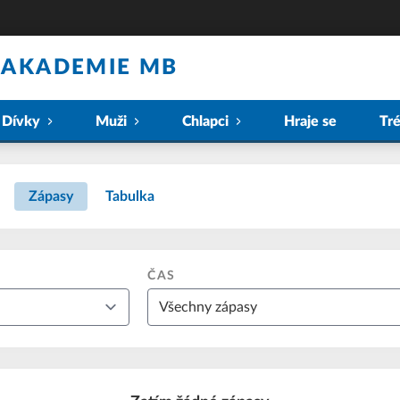
 AKADEMIE MB
Dívky
Muži
Chlapci
Hraje se
Tr
Zápasy
Tabulka
ČAS