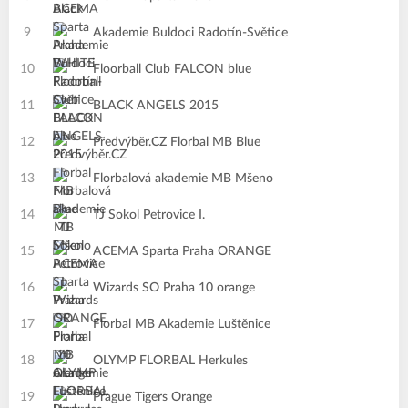
9
Akademie Buldoci Radotín-Světice
10
Floorball Club FALCON blue
11
BLACK ANGELS 2015
12
Předvýběr.CZ Florbal MB Blue
13
Florbalová akademie MB Mšeno
14
TJ Sokol Petrovice I.
15
ACEMA Sparta Praha ORANGE
16
Wizards SO Praha 10 orange
17
Florbal MB Akademie Luštěnice
18
OLYMP FLORBAL Herkules
19
Prague Tigers Orange