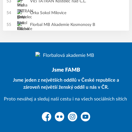
53
Vlci TATRAN Kostelec nad Č.L.
54
Orka Sokol Milovice
55
Florbal MB Akademie Kosmonosy B
Jsme FAMB
Jsme jeden z největších oddílů v České republice a
zároveň největší ženský oddíl u nás v ČR.
Proto neváhej a sleduj naší cestu i na všech sociálních sítích
Facebook
Flickr
Instagram
YouTube