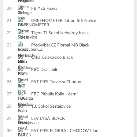
20
FB YES Foxes
21
GREENOMETER Tatran Střešovice
22
Tigers TJ Sokol Nehvizdy black
23
Předvýběr.CZ Florbal MB Black
24
Orka Čelákovice Black
25
FBC Draci bílí
26
FAT PIPE Traverza Chodov
27
FBC Pitbulls Kolín - černí
28
T.J. Sokol Šestajovice
29
LEV LYSÁ BLACK
30
FAT PIPE FLORBAL CHODOV blue