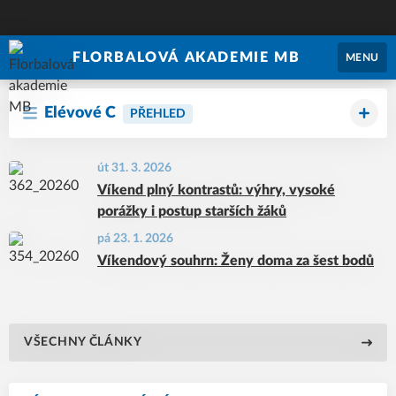
FLORBALOVÁ AKADEMIE MB
MENU
Elévové C
PŘEHLED
út 31. 3. 2026
Víkend plný kontrastů: výhry, vysoké
porážky i postup starších žáků
pá 23. 1. 2026
Víkendový souhrn: Ženy doma za šest bodů
VŠECHNY ČLÁNKY