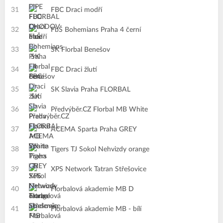
31
FBC Draci modří
32
FbŠ Bohemians Praha 4 černí
33
SK Florbal Benešov
34
FBC Draci žlutí
35
SK Slavia Praha FLORBAL
36
Předvýběr.CZ Florbal MB White
37
ACEMA Sparta Praha GREY
38
Tigers TJ Sokol Nehvizdy orange
39
XPS Network Tatran Střešovice
40
Florbalová akademie MB D
41
Florbalová akademie MB - bílí