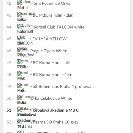
42
Horní Počernice Orka
43
FBC Pitbulls Kolín - zlatí
44
Floorball Club FALCON white
45
LEV LYSÁ YELLOW
46
Prague Tigers White
47
FBC Kutná Hora - bílí
48
FBC Kutná Hora - černí
49
FbŠ Bohemians Praha 4 pruhovaní
50
Orka Čelákovice White
51
Florbalová akademie MB C
52
Wizards SO Praha 10 grey