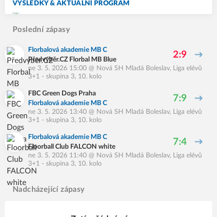
VÝSLEDKY & AKTUÁLNÍ PROGRAM
Poslední zápasy
Florbalová akademie MB C
2:9
Předvýběr.CZ Florbal MB Blue
ne 3. 5. 2026 15:00
@
Nová SH Mladá Boleslav
,
Liga elévů
3+1 - skupina 3, 10. kolo
FBC Green Dogs Praha
7:9
Florbalová akademie MB C
ne 3. 5. 2026 13:40
@
Nová SH Mladá Boleslav
,
Liga elévů
3+1 - skupina 3, 10. kolo
Florbalová akademie MB C
7:4
Floorball Club FALCON white
ne 3. 5. 2026 11:40
@
Nová SH Mladá Boleslav
,
Liga elévů
3+1 - skupina 3, 10. kolo
Nadcházející zápasy