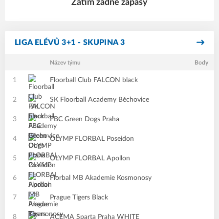
Zatím žádné zápasy
LIGA ELÉVŮ 3+1 - SKUPINA 3
Název týmu
Body
1
Floorball Club FALCON black
2
SK Floorball Academy Běchovice
3
FBC Green Dogs Praha
4
OLYMP FLORBAL Poseidon
5
OLYMP FLORBAL Apollon
6
Florbal MB Akademie Kosmonosy
7
Prague Tigers Black
8
ACEMA Sparta Praha WHITE