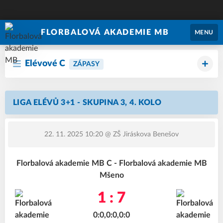
FLORBALOVÁ AKADEMIE MB
MENU
Elévové C
ZÁPASY
LIGA ELÉVŮ 3+1 - SKUPINA 3, 4. KOLO
22. 11. 2025 10:20
@ ZŠ Jiráskova Benešov
Florbalová akademie MB C - Florbalová akademie MB
Mšeno
1 : 7
0:0,0:0,0:0