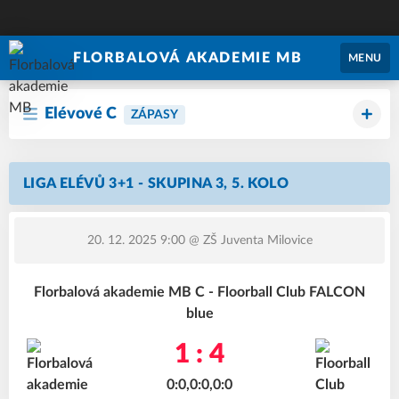
FLORBALOVÁ AKADEMIE MB
MENU
Elévové C
ZÁPASY
LIGA ELÉVŮ 3+1 - SKUPINA 3, 5. KOLO
20. 12. 2025 9:00
@ ZŠ Juventa Milovice
Florbalová akademie MB C - Floorball Club FALCON
blue
1 : 4
0:0,0:0,0:0