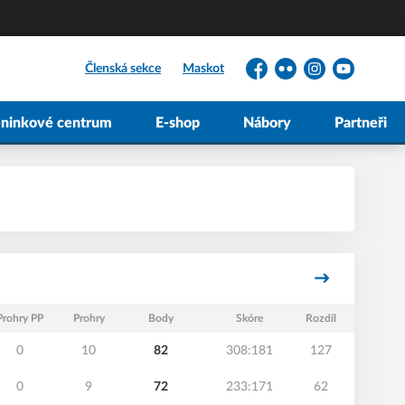
Členská sekce
Maskot
Facebook
Flickr
Instagram
YouTube
éninkové centrum
E-shop
Nábory
Partneři
Prohry PP
Prohry
Body
Skóre
Rozdíl
0
10
82
308:181
127
0
9
72
233:171
62