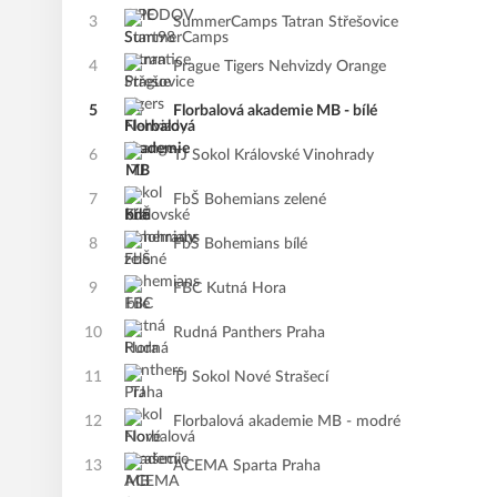
3
SummerCamps Tatran Střešovice
4
Prague Tigers Nehvizdy Orange
5
Florbalová akademie MB - bílé
6
TJ Sokol Královské Vinohrady
7
FbŠ Bohemians zelené
8
FbŠ Bohemians bílé
9
FBC Kutná Hora
10
Rudná Panthers Praha
11
TJ Sokol Nové Strašecí
12
Florbalová akademie MB - modré
13
ACEMA Sparta Praha