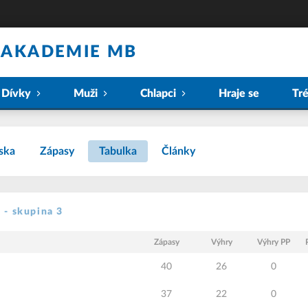
 AKADEMIE MB
Dívky
Muži
Chlapci
Hraje se
Tr
ska
Zápasy
Tabulka
Články
 - skupina 3
Zápasy
Výhry
Výhry PP
40
26
0
37
22
0