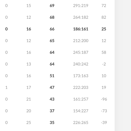
0
15
69
291:219
72
0
12
68
264:182
82
0
16
66
186:161
25
0
12
65
212:200
12
0
16
64
245:187
58
0
13
64
240:242
-2
0
16
51
173:163
10
1
17
47
222:203
19
0
21
43
161:257
-96
0
20
37
154:227
-73
0
25
35
226:265
-39