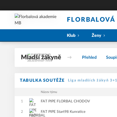
FLORBALOVÁ
Klub
Ženy
Mladší žákyně
Přehled
Soupi
TABULKA SOUTĚŽE
Liga mladších žákyň 3+1
Název týmu
1
FAT PIPE FLORBAL CHODOV
2
FAT PIPE Start98 Kunratice