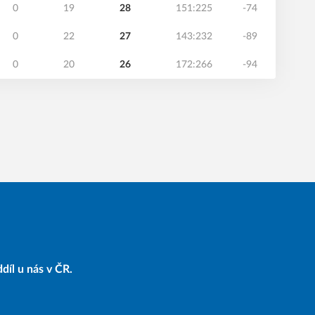
0
19
28
151:225
-74
0
22
27
143:232
-89
0
20
26
172:266
-94
díl u nás v ČR.