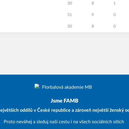
30
8
1
31
9
0
30
8
0
Jsme FAMB
ejvětších oddílů v České republice a zároveň největší ženský od
Proto neváhej a sleduj naší cestu i na všech sociálních sítích