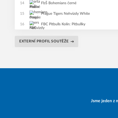
14
FbŠ Bohemians černé
15
Prague Tigers Nehvizdy White
16
FBC Pitbulls Kolín: Pitbullky
EXTERNÍ PROFIL SOUTĚŽE
Jsme jeden z n