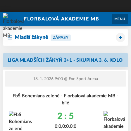
FLORBALOVÁ AKADEMIE MB
MENU
Mladší žákyně
ZÁPASY
LIGA MLADŠÍCH ŽÁKYŇ 3+1 - SKUPINA 3, 6. KOLO
18. 1. 2026 9:00
@ Exe Sport Arena
FbŠ Bohemians zelené - Florbalová akademie MB -
bílé
2 : 5
0:0,0:0,0:0