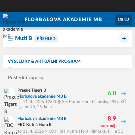
FLORBALOVÁ AKADEMIE MB
MENU
Muži B
PŘEHLED
VÝSLEDKY & AKTUÁLNÍ PROGRAM
Poslední zápasy
Prague Tigers B
6:8
Florbalová akademie MB B
so 11. 4. 2026 12:00
@
SH Kutná Hora Klimeška
,
PH a SČ
liga mužů, 25. kolo
8:9
Florbalová akademie MB B
FBC Kutná Hora B
sam. náj.
so 11. 4. 2026 9:00
@
SH Kutná Hora Klimeška
,
PH a SČ