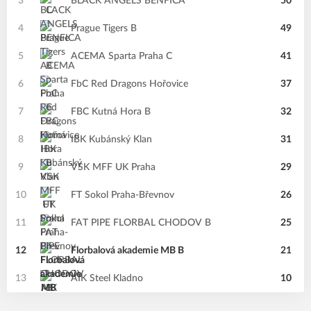
3
BLACK ANGELS BENFICA
50
4
Prague Tigers B
49
5
ACEMA Sparta Praha C
41
6
FbC Red Dragons Hořovice
37
7
FBC Kutná Hora B
32
8
IBK Kubánský Klan
31
9
VSK MFF UK Praha
29
10
FT Sokol Praha-Břevnov
26
11
FAT PIPE FLORBAL CHODOV B
25
12
Florbalová akademie MB B
21
13
AIK Steel Kladno
10