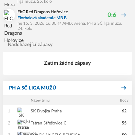
liga mužů, 25. kolo
FbC Red Dragons Hořovice
0:6
Florbalová akademie MB B
ne 15. 3. 2026 16:30
@
AMIX Aréna
,
PH a SČ liga mužů,
24. kolo
Nadcházející zápasy
Zatím žádné zápasy
PH A SČ LIGA MUŽŮ
Název týmu
Body
1
SK Dvojka Praha
62
2
Tatran Střešovice C
55