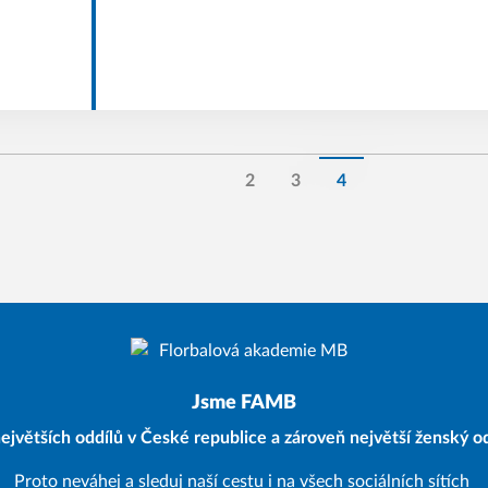
2
3
4
Jsme FAMB
ejvětších oddílů v České republice a zároveň největší ženský od
Proto neváhej a sleduj naší cestu i na všech sociálních sítích