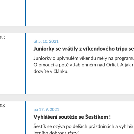
út 5. 10. 2021
Juniorky se vrátily z víkendového tripu se
Juniorky o uplynulém víkendu měly na programu
Olomouci a poté v Jablonném nad Orlicí. A jak 
dozvíte v článku.
pá 17. 9. 2021
Vyhlášení soutěže se Šestíkem !
Šestík se ozývá po delších prázdninách a vyhlaš
letního dobrodružství.