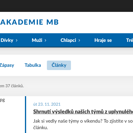
 AKADEMIE MB
Dívky
Muži
Chlapci
Hraje se
Tr
Zápasy
Tabulka
Články
em 37 článků.
út 23. 11. 2021
Shrnutí výsledků našich týmů z uplynuléh
Jak si vedly naše týmy o víkendu? To zjistíte v 
článku.