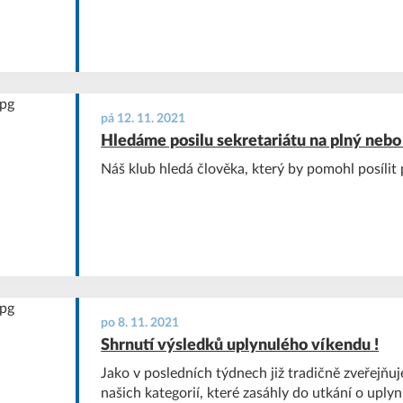
pá 12. 11. 2021
Hledáme posilu sekretariátu na plný nebo
Náš klub hledá člověka, který by pomohl posílit p
po 8. 11. 2021
Shrnutí výsledků uplynulého víkendu !
Jako v posledních týdnech již tradičně zveřejňu
našich kategorií, které zasáhly do utkání o uply