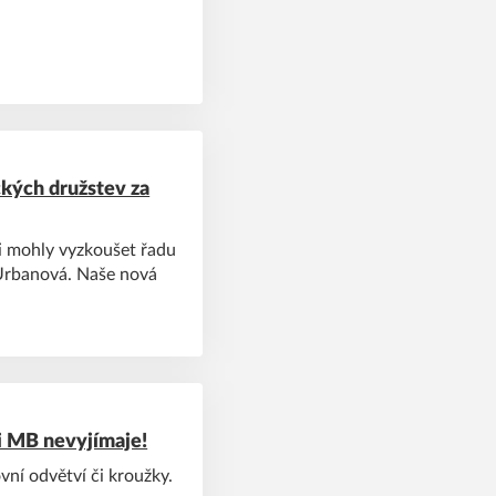
ckých družstev za
i mohly vyzkoušet řadu
 Urbanová. Naše nová
i MB nevyjímaje!
vní odvětví či kroužky.