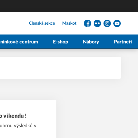
Členská sekce
Maskot
Facebook
Flickr
Instagram
YouTube
éninkové centrum
E-shop
Nábory
Partneři
o víkendu !
souhrnu výsledků v