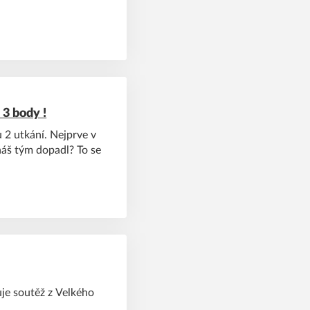
 3 body !
 2 utkání. Nejprve v
náš tým dopadl? To se
uje soutěž z Velkého