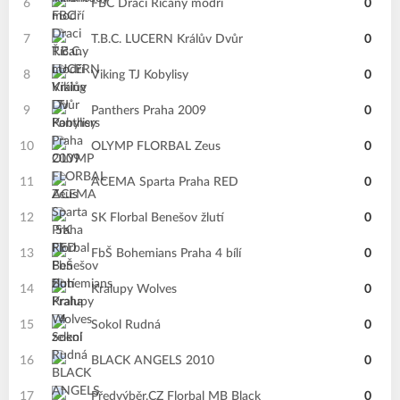
6
FBC Draci Říčany modří
0
7
T.B.C. LUCERN Králův Dvůr
0
8
Viking TJ Kobylisy
0
9
Panthers Praha 2009
0
10
OLYMP FLORBAL Zeus
0
11
ACEMA Sparta Praha RED
0
12
SK Florbal Benešov žlutí
0
13
FbŠ Bohemians Praha 4 bílí
0
14
Kralupy Wolves
0
15
Sokol Rudná
0
16
BLACK ANGELS 2010
0
17
Předvýběr.CZ Florbal MB Black
0