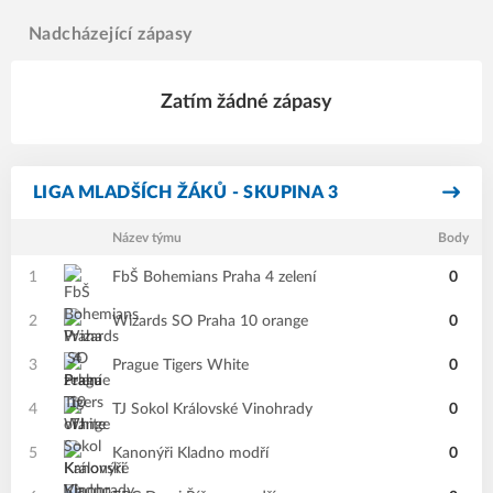
Nadcházející zápasy
Zatím žádné zápasy
LIGA MLADŠÍCH ŽÁKŮ - SKUPINA 3
Název týmu
Body
1
FbŠ Bohemians Praha 4 zelení
0
2
Wizards SO Praha 10 orange
0
3
Prague Tigers White
0
4
TJ Sokol Královské Vinohrady
0
5
Kanonýři Kladno modří
0