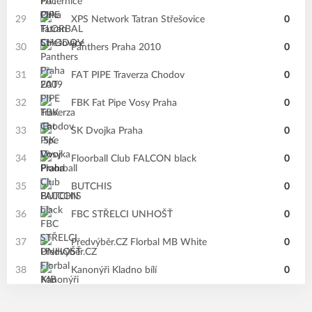
29
XPS Network Tatran Střešovice
0
30
Panthers Praha 2010
0
31
FAT PIPE Traverza Chodov
0
32
FBK Fat Pipe Vosy Praha
0
33
SK Dvojka Praha
0
34
Floorball Club FALCON black
0
35
BUTCHIS
0
36
FBC STŘELCI UNHOŠŤ
0
37
Předvýběr.CZ Florbal MB White
0
38
Kanonýři Kladno bílí
0