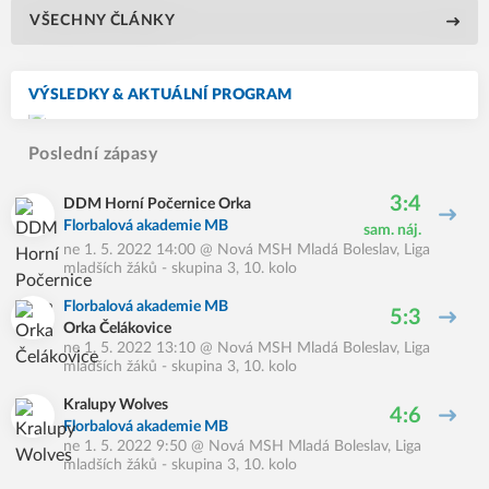
VŠECHNY ČLÁNKY
VÝSLEDKY & AKTUÁLNÍ PROGRAM
Poslední zápasy
3:4
DDM Horní Počernice Orka
Florbalová akademie MB
sam. náj.
ne 1. 5. 2022 14:00
@
Nová MSH Mladá Boleslav
,
Liga
mladších žáků - skupina 3, 10. kolo
Florbalová akademie MB
5:3
Orka Čelákovice
ne 1. 5. 2022 13:10
@
Nová MSH Mladá Boleslav
,
Liga
mladších žáků - skupina 3, 10. kolo
Kralupy Wolves
4:6
Florbalová akademie MB
ne 1. 5. 2022 9:50
@
Nová MSH Mladá Boleslav
,
Liga
mladších žáků - skupina 3, 10. kolo