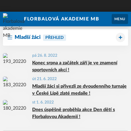
FLORBALOVÁ AKADEMIE MB
MENU
Mladší žáci
PŘEHLED
pá 26. 8. 2022
Konec srpna a začátek září je ve znamení
sportovních akcí !
út 21. 6. 2022
Mladší žáci si přivezli ze dvoudenního turnaje
v České Lípě zlaté medaile !
st 1. 6. 2022
Dnes úspěšně proběhla akce Den dětí s
Florbalovou Akademií !