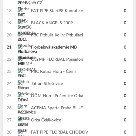
18
FAT PIPE Start98 Kunratice
0
19
BLACK ANGELS 2009
0
20
FBC Pitbulls Kolín: Pitbulláci
0
21
Florbalová akademie MB
0
22
OLYMP FLORBAL Poseidon
0
23
FBC Kutná Hora - Černí
0
24
Tatran Střešovice
0
25
DDM Horní Počernice Orka
0
26
ACEMA Sparta Praha BLUE
0
27
Orka Čelákovice
0
28
FAT PIPE FLORBAL CHODOV
0