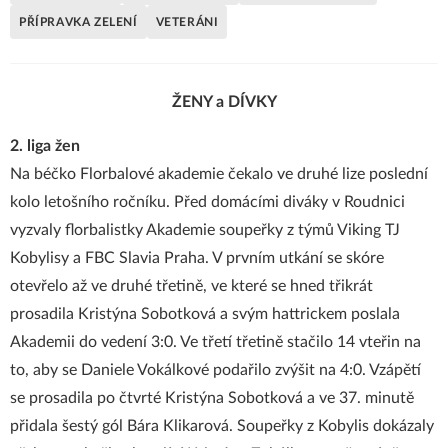
PŘÍPRAVKA ZELENÍ
VETERÁNI
ŽENY a DÍVKY
2. liga žen
Na béčko Florbalové akademie čekalo ve druhé lize poslední
kolo letošního ročníku. Před domácími diváky v Roudnici
vyzvaly florbalistky Akademie soupeřky z týmů Viking TJ
Kobylisy a FBC Slavia Praha. V prvním utkání se skóre
otevřelo až ve druhé třetině, ve které se hned třikrát
prosadila Kristýna Sobotková a svým hattrickem poslala
Akademii do vedení 3:0. Ve třetí třetině stačilo 14 vteřin na
to, aby se Daniele Vokálkové podařilo zvýšit na 4:0. Vzápětí
se prosadila po čtvrté Kristýna Sobotková a ve 37. minutě
přidala šestý gól Bára Klikarová. Soupeřky z Kobylis dokázaly