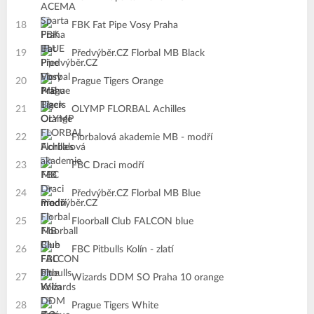
18
FBK Fat Pipe Vosy Praha
19
Předvýběr.CZ Florbal MB Black
20
Prague Tigers Orange
21
OLYMP FLORBAL Achilles
22
Florbalová akademie MB - modří
23
FBC Draci modří
24
Předvýběr.CZ Florbal MB Blue
25
Floorball Club FALCON blue
26
FBC Pitbulls Kolín - zlatí
27
Wizards DDM SO Praha 10 orange
28
Prague Tigers White