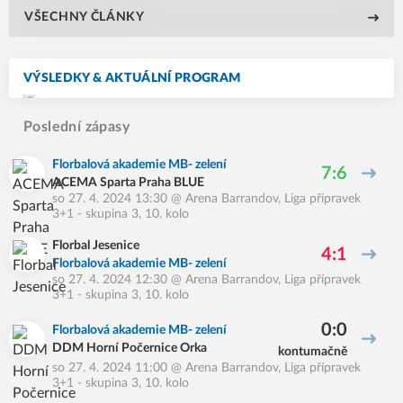
VŠECHNY ČLÁNKY
VÝSLEDKY & AKTUÁLNÍ PROGRAM
Poslední zápasy
Florbalová akademie MB- zelení
7:6
ACEMA Sparta Praha BLUE
so 27. 4. 2024 13:30
@
Arena Barrandov
,
Liga přípravek
3+1 - skupina 3, 10. kolo
Florbal Jesenice
4:1
Florbalová akademie MB- zelení
so 27. 4. 2024 12:30
@
Arena Barrandov
,
Liga přípravek
3+1 - skupina 3, 10. kolo
0:0
Florbalová akademie MB- zelení
DDM Horní Počernice Orka
kontumačně
so 27. 4. 2024 11:00
@
Arena Barrandov
,
Liga přípravek
3+1 - skupina 3, 10. kolo