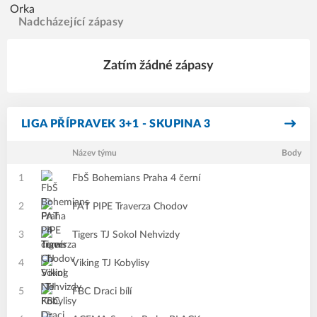
Nadcházející zápasy
Zatím žádné zápasy
LIGA PŘÍPRAVEK 3+1 - SKUPINA 3
Název týmu
Body
1
FbŠ Bohemians Praha 4 černí
2
FAT PIPE Traverza Chodov
3
Tigers TJ Sokol Nehvizdy
4
Viking TJ Kobylisy
5
FBC Draci bílí