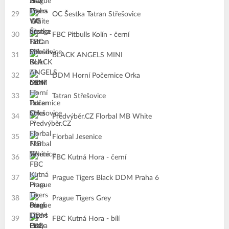
29
OC Šestka Tatran Střešovice
30
FBC Pitbulls Kolín - černí
31
BLACK ANGELS MINI
32
DDM Horní Počernice Orka
33
Tatran Střešovice
34
Předvýběr.CZ Florbal MB White
35
Florbal Jesenice
36
FBC Kutná Hora - černí
37
Prague Tigers Black DDM Praha 6
38
Prague Tigers Grey
39
FBC Kutná Hora - bílí