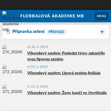
FLORBALOVÁ AKADEMIE MB
MENU
Přípravka zelení
PŘEHLED
út 30. 4. 2024
Víkendový souhrn: Poslední týmy zakončily
svou ligovou sezónu
st 10. 4. 2024
Víkendový souhrn: Ligová sezóna finišuje
čt 21. 3. 2024
Víkendový souhrn: Ženy končí ve čtvrtfinále