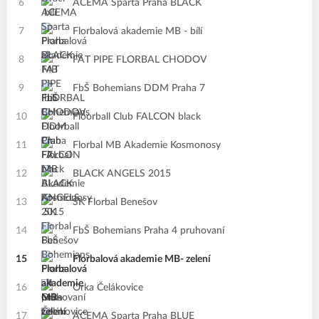
6
ACEMA Sparta Praha BLACK
7
Florbalová akademie MB - bílí
8
FAT PIPE FLORBAL CHODOV
9
FbŠ Bohemians DDM Praha 7
10
Floorball Club FALCON black
11
Florbal MB Akademie Kosmonosy
12
BLACK ANGELS 2015
13
SK Florbal Benešov
14
FbŠ Bohemians Praha 4 pruhovaní
15
Florbalová akademie MB- zelení
16
Orka Čelákovice
17
ACEMA Sparta Praha BLUE