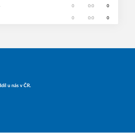
B
0
0:0
0
0
0:0
0
díl u nás v ČR.