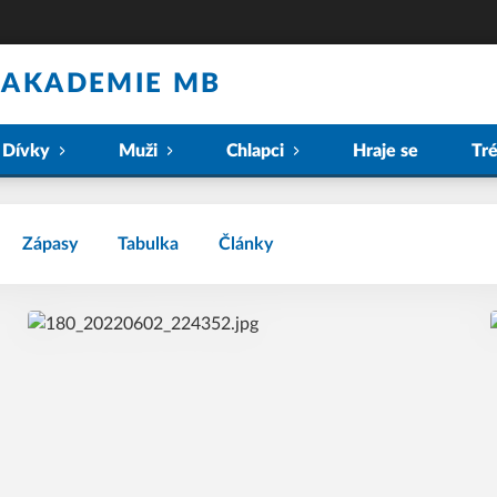
 AKADEMIE MB
Dívky
Muži
Chlapci
Hraje se
Tr
Zápasy
Tabulka
Články