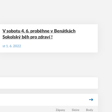
V sobotu 4. 6. proběhne v Benátkách
Sokolský běh pro zdraví !
st 1. 6. 2022
Zápasy
Skóre
Body