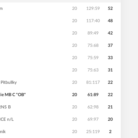
am
20
129:59
52
20
117:40
48
20
89:49
42
20
75:68
37
20
75:59
33
20
75:63
31
 Pitbullky
20
81:117
22
mie MB C "OB"
20
61:89
22
NS B
20
62:98
21
CE n/L
20
69:97
20
ník
20
25:119
2