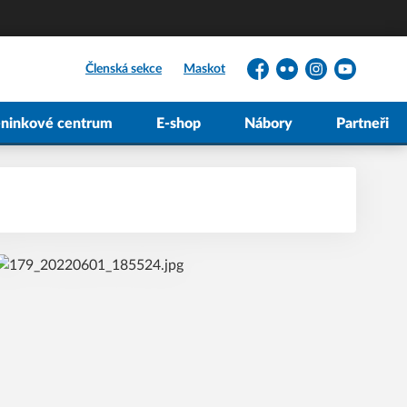
Členská sekce
Maskot
Facebook
Flickr
Instagram
YouTube
éninkové centrum
E-shop
Nábory
Partneři