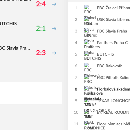
2:4
1
FBC Žraloci Příbr
2
USK Slavia Liberec
UTCHIS
2:1
3
FBC Slavia Praha
4
Panthers Praha C
BC Slavia Prah
2:3
5
BUTCHIS
6
FBC Rakovník
7
FBC Pitbulls Kolín:
8
Florbalová akade
9
TEXAS LONGHOR
10
BK REAL ROUDNI
11
Floor Maniacs Měl