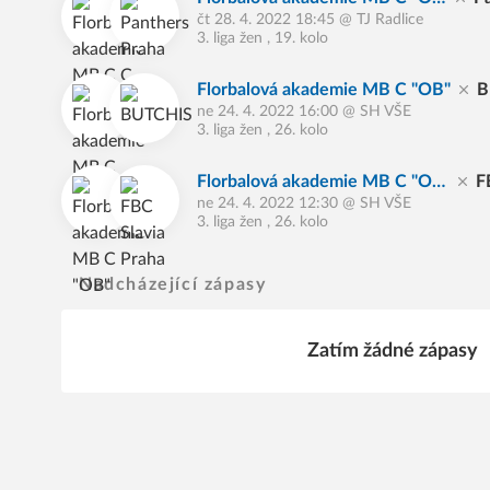
čt 28. 4. 2022 18:45
@
TJ Radlice
B"
C
3. liga žen , 19. kolo
Florbalová akademie MB C "OB"
B
ne 24. 4. 2022 16:00
@
SH VŠE
3. liga žen , 26. kolo
Florbalová akademie MB C "O
F
ne 24. 4. 2022 12:30
@
SH VŠE
B"
a
3. liga žen , 26. kolo
Nadcházející zápasy
Zatím žádné zápasy