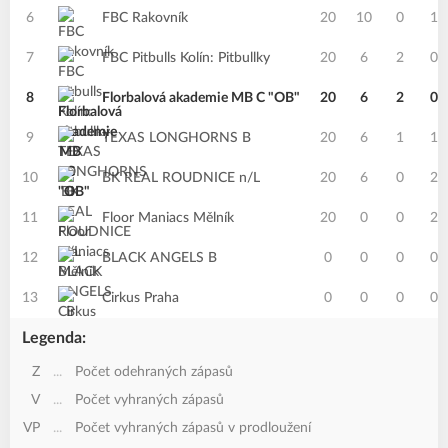
6
FBC Rakovník
20
10
0
1
7
FBC Pitbulls Kolín: Pitbullky
20
6
2
0
8
Florbalová akademie MB C "OB"
20
6
2
0
9
TEXAS LONGHORNS B
20
6
1
1
10
BK REAL ROUDNICE n/L
20
6
0
2
11
Floor Maniacs Mělník
20
0
0
2
12
BLACK ANGELS B
0
0
0
0
13
Cirkus Praha
0
0
0
0
Legenda:
Z
...
Počet odehraných zápasů
V
...
Počet vyhraných zápasů
VP
...
Počet vyhraných zápasů v prodloužení