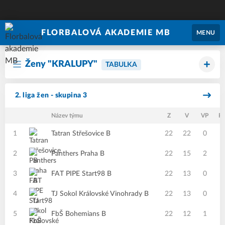
FLORBALOVÁ AKADEMIE MB
MENU
Ženy "KRALUPY"
TABULKA
2. liga žen - skupina 3
Název týmu
Z
V
VP
P
1
Tatran Střešovice B
22
22
0
0
2
Panthers Praha B
22
15
2
2
3
FAT PIPE Start98 B
22
13
0
0
4
TJ Sokol Královské Vinohrady B
22
13
0
0
5
FbŠ Bohemians B
22
12
1
0