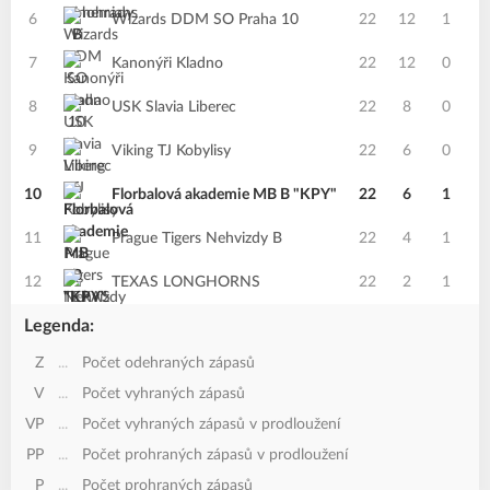
6
Wizards DDM SO Praha 10
22
12
1
0
7
Kanonýři Kladno
22
12
0
2
8
USK Slavia Liberec
22
8
0
1
9
Viking TJ Kobylisy
22
6
0
2
10
Florbalová akademie MB B "KPY"
22
6
1
0
11
Prague Tigers Nehvizdy B
22
4
1
0
12
TEXAS LONGHORNS
22
2
1
0
Legenda:
Z
...
Počet odehraných zápasů
V
...
Počet vyhraných zápasů
VP
...
Počet vyhraných zápasů v prodloužení
PP
...
Počet prohraných zápasů v prodloužení
P
...
Počet prohraných zápasů