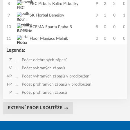
8
FBC Pitbulls Kolín: Pitbullky
9
2
2
0
9
SK Florbal Benešov
9
1
0
1
10
ACEMA Sparta Praha B
8
0
0
0
11
Floor Maniacs Mělník
0
0
0
0
Legenda:
Z
...
Počet odehraných zápasů
V
...
Počet vyhraných zápasů
VP
...
Počet vyhraných zápasů v prodloužení
PP
...
Počet prohraných zápasů v prodloužení
P
...
Počet prohraných zápasů
EXTERNÍ PROFIL SOUTĚŽE