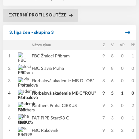
EXTERNÍ PROFIL SOUTĚŽE
3. liga žen - skupina 3
Název týmu
Z
V
VP
PP
1
FBC Žraloci Příbram
9
8
0
1
2
FBC Slavia Praha
9
8
0
0
3
Florbalová akademie MB D "OB"
8
6
0
0
4
Florbalová akademie MB C "ROU"
9
5
1
0
5
Panthers Praha CIRKUS
9
3
0
2
6
FAT PIPE Start98 C
7
3
0
1
7
FBC Rakovník
9
2
2
0