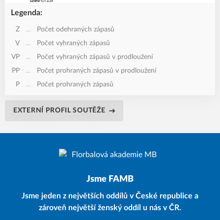
Legenda:
Z
...
Počet odehraných zápasů
V
...
Počet vyhraných zápasů
VP
...
Počet vyhraných zápasů v prodloužení
PP
...
Počet prohraných zápasů v prodloužení
P
...
Počet prohraných zápasů
EXTERNÍ PROFIL SOUTĚŽE
Jsme FAMB
Jsme jeden z největších oddílů v České republice a
zároveň největší ženský oddíl u nás v ČR.