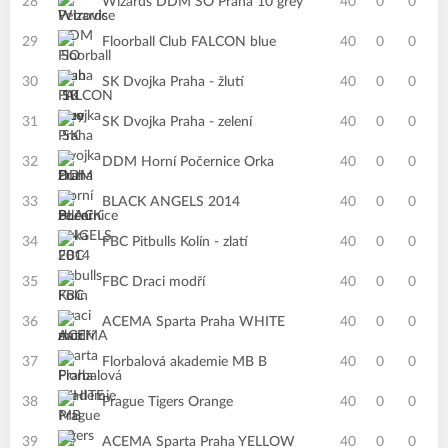
28
Wizards DDM SO Praha 10 grey
40
0
0
29
Floorball Club FALCON blue
40
0
0
30
SK Dvojka Praha - žlutí
40
0
0
31
SK Dvojka Praha - zelení
40
0
0
32
DDM Horní Počernice Orka
40
0
0
33
BLACK ANGELS 2014
40
0
0
34
FBC Pitbulls Kolín - zlatí
40
0
0
35
FBC Draci modří
40
0
0
36
ACEMA Sparta Praha WHITE
40
0
0
37
Florbalová akademie MB B
40
0
0
38
Prague Tigers Orange
40
0
0
39
ACEMA Sparta Praha YELLOW
40
0
0