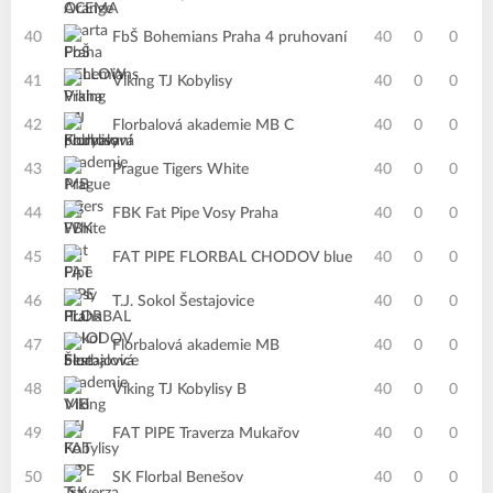
40
FbŠ Bohemians Praha 4 pruhovaní
40
0
0
41
Viking TJ Kobylisy
40
0
0
42
Florbalová akademie MB C
40
0
0
43
Prague Tigers White
40
0
0
44
FBK Fat Pipe Vosy Praha
40
0
0
45
FAT PIPE FLORBAL CHODOV blue
40
0
0
46
T.J. Sokol Šestajovice
40
0
0
47
Florbalová akademie MB
40
0
0
48
Viking TJ Kobylisy B
40
0
0
49
FAT PIPE Traverza Mukařov
40
0
0
50
SK Florbal Benešov
40
0
0