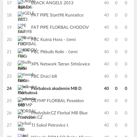
17
BLACK ANGELS 2013
40
0
0
18
FAT PIPE Start98 Kunratice
40
0
0
19
FAT PIPE FLORBAL CHODOV
40
0
0
20
FBC Kutná Hora - černí
40
0
0
21
FBC Pitbulls Kolín - černí
40
0
0
22
XPS Network Tatran Střešovice
40
0
0
23
FBC Draci bílí
40
0
0
24
Florbalová akademie MB D
40
0
0
25
OLYMP FLORBAL Poseidon
40
0
0
26
Předvýběr.CZ Florbal MB Blue
40
0
0
27
TJ Sokol Petrovice I.
40
0
0