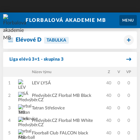
FLORBALOVÁ AKADEMIE MB
MENU
Elévové D
TABULKA
Liga elévů 3+1 - skupina 3
Název týmu
Z
V
VP
P
1
LEV LYSÁ
40
0
0
2
Předvýběr.CZ Florbal MB Black
40
0
0
3
Tatran Střešovice
40
0
0
4
Předvýběr.CZ Florbal MB White
40
0
0
5
Floorball Club FALCON black
40
0
0