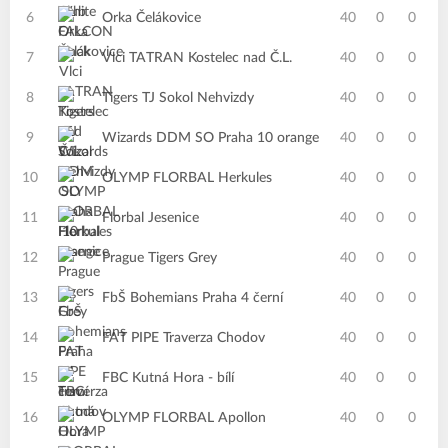
6
Orka Čelákovice
40
0
0
7
Vlci TATRAN Kostelec nad Č.L.
40
0
0
8
Tigers TJ Sokol Nehvizdy
40
0
0
9
Wizards DDM SO Praha 10 orange
40
0
0
10
OLYMP FLORBAL Herkules
40
0
0
11
Florbal Jesenice
40
0
0
12
Prague Tigers Grey
40
0
0
13
FbŠ Bohemians Praha 4 černí
40
0
0
14
FAT PIPE Traverza Chodov
40
0
0
15
FBC Kutná Hora - bílí
40
0
0
16
OLYMP FLORBAL Apollon
40
0
0