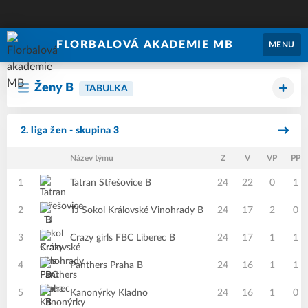
FLORBALOVÁ AKADEMIE MB
MENU
Ženy B
TABULKA
2. liga žen - skupina 3
Název týmu
Z
V
VP
PP
1
Tatran Střešovice B
24
22
0
1
2
TJ Sokol Královské Vinohrady B
24
17
2
0
3
Crazy girls FBC Liberec B
24
17
1
1
4
Panthers Praha B
24
16
1
1
5
Kanonýrky Kladno
24
16
1
0