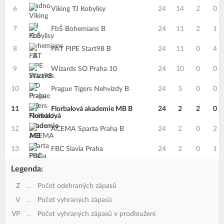
6
Viking TJ Kobylisy
24
14
2
0
7
FbŠ Bohemians B
24
11
2
1
8
FAT PIPE Start98 B
24
11
0
4
9
Wizards SO Praha 10
24
10
0
0
10
Prague Tigers Nehvizdy B
24
5
0
0
11
Florbalová akademie MB B
24
2
2
0
12
ACEMA Sparta Praha B
24
2
0
2
13
FBC Slavia Praha
24
2
0
1
Legenda:
Z
...
Počet odehraných zápasů
V
...
Počet vyhraných zápasů
VP
...
Počet vyhraných zápasů v prodloužení