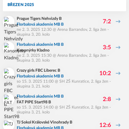
BŘEZEN 2025
Prague Tigers Nehvizdy B
7:2
Florbalová akademie MB B
ne 2. 3. 2025 12:30
@
Arena Barrandov
,
2. liga žen -
skupina 3, 20. kolo
Florbalová akademie MB B
3:5
Kanonýrky Kladno
ne 2. 3. 2025 15:30
@
Arena Barrandov
,
2. liga žen -
skupina 3, 20. kolo
Crazy girls FBC Liberec B
10:2
Florbalová akademie MB B
so 15. 3. 2025 11:00
@
SH ZŠ Kunratice
,
2. liga žen -
skupina 3, 21. kolo
Florbalová akademie MB B
2:8
FAT PIPE Start98 B
so 15. 3. 2025 14:00
@
SH ZŠ Kunratice
,
2. liga žen -
skupina 3, 21. kolo
TJ Sokol Královské Vinohrady B
12:6
Florbalová akademie MB B