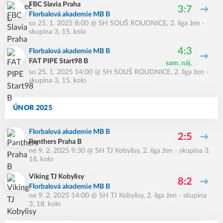
FBC Slavia Praha
3:7
Florbalová akademie MB B
so 25. 1. 2025 8:00
@
SH SOUŠ ROUDNICE
,
2. liga žen -
skupina 3, 15. kolo
4:3
Florbalová akademie MB B
FAT PIPE Start98 B
sam. náj.
so 25. 1. 2025 14:00
@
SH SOUŠ ROUDNICE
,
2. liga žen -
skupina 3, 15. kolo
ÚNOR 2025
Florbalová akademie MB B
2:5
Panthers Praha B
ne 9. 2. 2025 9:30
@
SH TJ Kobylisy
,
2. liga žen - skupina 3,
18. kolo
Viking TJ Kobylisy
8:2
Florbalová akademie MB B
ne 9. 2. 2025 14:00
@
SH TJ Kobylisy
,
2. liga žen - skupina
3, 18. kolo