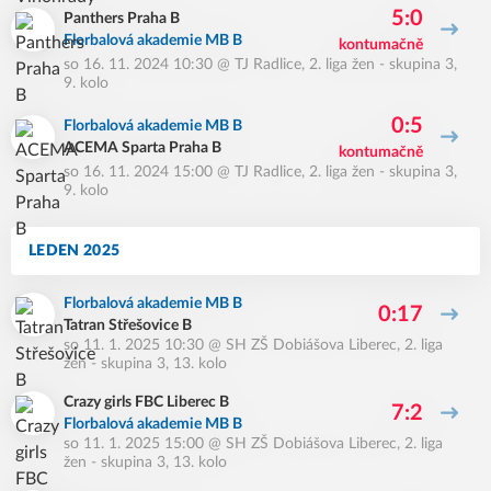
5:0
Panthers Praha B
Florbalová akademie MB B
kontumačně
so 16. 11. 2024 10:30
@
TJ Radlice
,
2. liga žen - skupina 3,
9. kolo
0:5
Florbalová akademie MB B
ACEMA Sparta Praha B
kontumačně
so 16. 11. 2024 15:00
@
TJ Radlice
,
2. liga žen - skupina 3,
9. kolo
LEDEN 2025
Florbalová akademie MB B
0:17
Tatran Střešovice B
so 11. 1. 2025 10:30
@
SH ZŠ Dobiášova Liberec
,
2. liga
žen - skupina 3, 13. kolo
Crazy girls FBC Liberec B
7:2
Florbalová akademie MB B
so 11. 1. 2025 15:00
@
SH ZŠ Dobiášova Liberec
,
2. liga
žen - skupina 3, 13. kolo