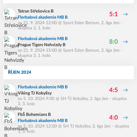
Tatran Střešovice B
5:1
Florbalová akademie MB B
so 21. 9. 2024 12:00
@
Sport Eden Beroun
,
2. liga žen -
skupina 3, 1. kolo
Florbalová akademie MB B
8:0
Prague Tigers Nehvizdy B
so 21. 9. 2024 15:00
@
Sport Eden Beroun
,
2. liga žen -
skupina 3, 1. kolo
ŘÍJEN 2024
Florbalová akademie MB B
4:5
Viking TJ Kobylisy
so 5. 10. 2024 9:00
@
SH TJ Kobylisy
,
2. liga žen - skupina
3, 3. kolo
FbŠ Bohemians B
4:0
Florbalová akademie MB B
so 5. 10. 2024 12:00
@
SH TJ Kobylisy
,
2. liga žen - skupina
3, 3. kolo