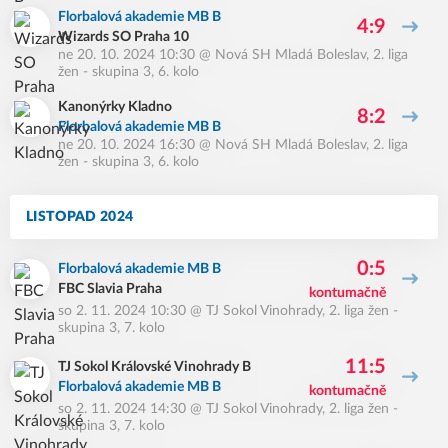
Florbalová akademie MB B
4:9
Wizards SO Praha 10
ne 20. 10. 2024 10:30
@
Nová SH Mladá Boleslav
,
2. liga
žen - skupina 3, 6. kolo
Kanonýrky Kladno
8:2
Florbalová akademie MB B
ne 20. 10. 2024 16:30
@
Nová SH Mladá Boleslav
,
2. liga
žen - skupina 3, 6. kolo
LISTOPAD 2024
0:5
Florbalová akademie MB B
FBC Slavia Praha
kontumačně
so 2. 11. 2024 10:30
@
TJ Sokol Vinohrady
,
2. liga žen -
skupina 3, 7. kolo
11:5
TJ Sokol Královské Vinohrady B
Florbalová akademie MB B
kontumačně
so 2. 11. 2024 14:30
@
TJ Sokol Vinohrady
,
2. liga žen -
skupina 3, 7. kolo