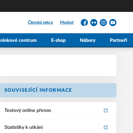
Členská sekce
Maskot
Facebook
Flickr
Instagram
YouTube
éninkové centrum
E-shop
Nábory
Partneři
SOUVISEJÍCÍ INFORMACE
Textový online přenos
Statistiky k utkání