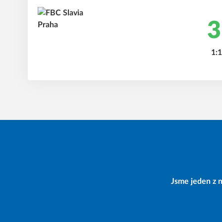
3
1:1
Jsme jeden z n