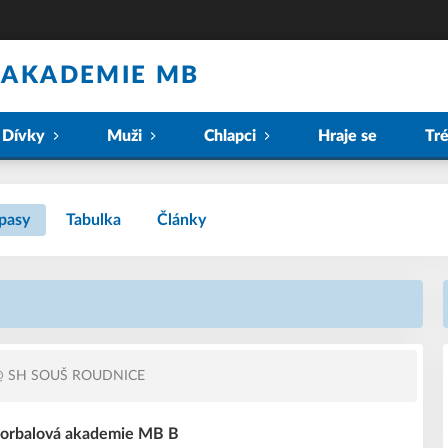
 AKADEMIE MB
Dívky
Muži
Chlapci
Hraje se
Tr
pasy
Tabulka
Články
 SH SOUŠ ROUDNICE
Florbalová akademie MB B