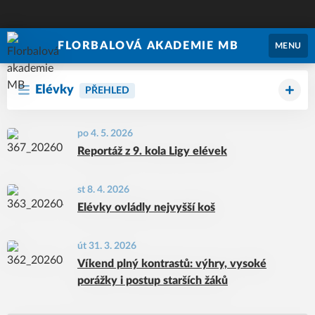
FLORBALOVÁ AKADEMIE MB
MENU
Elévky
PŘEHLED
po 4. 5. 2026
Reportáž z 9. kola Ligy elévek
st 8. 4. 2026
Elévky ovládly nejvyšší koš
út 31. 3. 2026
Víkend plný kontrastů: výhry, vysoké
porážky i postup starších žáků