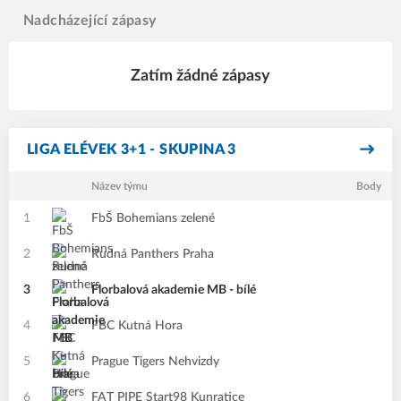
Nadcházející zápasy
Zatím žádné zápasy
LIGA ELÉVEK 3+1 - SKUPINA 3
Název týmu
Body
1
FbŠ Bohemians zelené
2
Rudná Panthers Praha
3
Florbalová akademie MB - bílé
4
FBC Kutná Hora
5
Prague Tigers Nehvizdy
6
FAT PIPE Start98 Kunratice