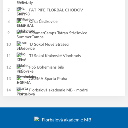
7
FAT PIPE FLORBAL CHODOV
8
Orka Čelákovice
9
SummerCamps Tatran Střešovice
10
TJ Sokol Nové Strašecí
11
TJ Sokol Královské Vinohrady
12
FbŠ Bohemians bílé
13
ACEMA Sparta Praha
14
Florbalová akademie MB - modré