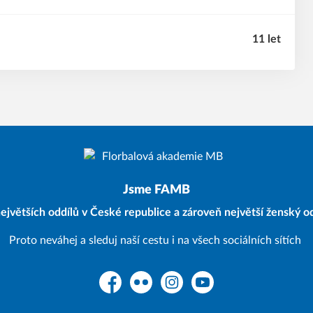
11 let
Jsme FAMB
ejvětších oddílů v České republice a zároveň největší ženský od
Proto neváhej a sleduj naší cestu i na všech sociálních sítích
Facebook
Flickr
Instagram
YouTube