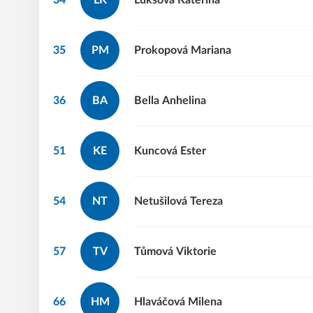
34
LK
Lukšová
Kateřina
35
PM
Prokopová
Mariana
36
BA
Bella
Anhelina
51
KE
Kuncová
Ester
54
NT
Netušilová
Tereza
57
TV
Tůmová
Viktorie
66
HM
Hlaváčová
Milena