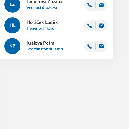
Lámerová
Zuzana
LZ
Vedoucí družstva
Horáček
Luděk
HL
Trenér brankářů
Králová
Petra
KP
Koordinátor družstva