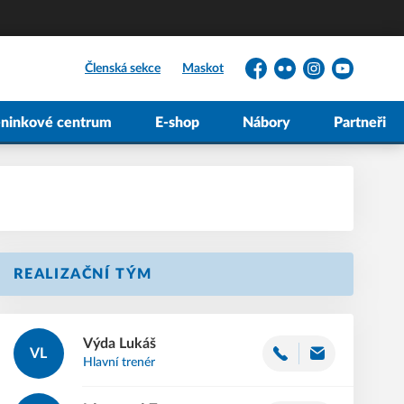
Členská sekce
Maskot
Facebook
Flickr
Instagram
YouTube
éninkové centrum
E-shop
Nábory
Partneři
REALIZAČNÍ TÝM
Výda
Lukáš
VL
Hlavní trenér