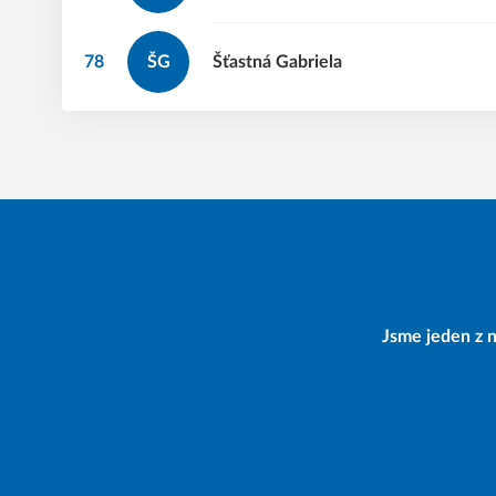
78
ŠG
Šťastná
Gabriela
Jsme jeden z n