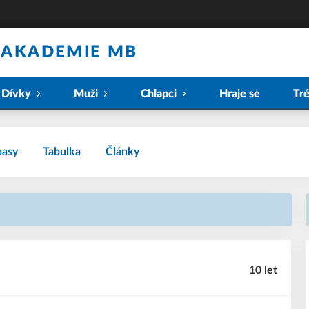
 AKADEMIE MB
Dívky
Muži
Chlapci
Hraje se
Tr
pasy
Tabulka
Články
10 let