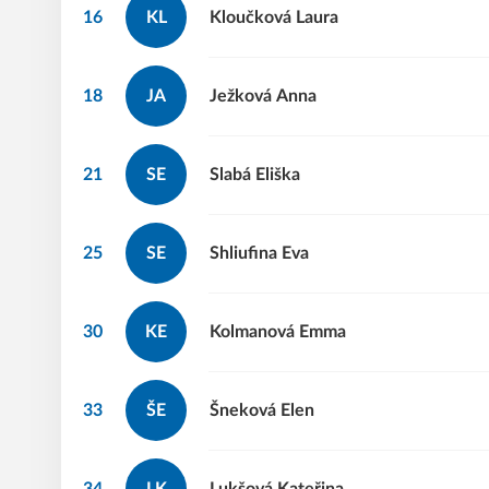
16
KL
Kloučková
Laura
18
JA
Ježková
Anna
21
SE
Slabá
Eliška
25
SE
Shliufina
Eva
30
KE
Kolmanová
Emma
33
ŠE
Šneková
Elen