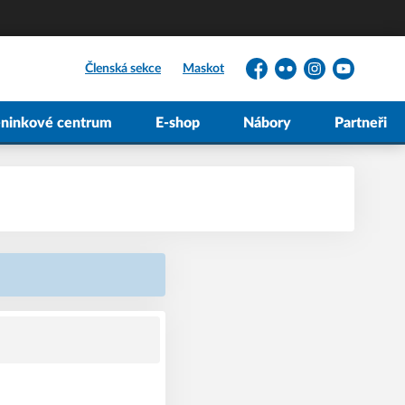
Členská sekce
Maskot
Facebook
Flickr
Instagram
YouTube
éninkové centrum
E-shop
Nábory
Partneři