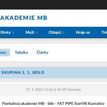
 AKADEMIE MB
Dívky
Muži
Chlapci
Hraje se
Tr
pasy
Tabulka
Články
- SKUPINA 3, 1. KOLO
27. 9. 2025 13:10
@ SH ZŠ Nehvizdy
Florbalová akademie MB - bílé - FAT PIPE Start98 Kunratice