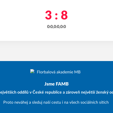
3 : 8
0:0,0:0,0:0
Jsme FAMB
ejvětších oddílů v České republice a zároveň největší ženský od
Proto neváhej a sleduj naší cestu i na všech sociálních sítích