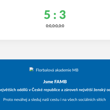
5 : 3
0:0,0:0,0:0
Jsme FAMB
ejvětších oddílů v České republice a zároveň největší ženský od
Proto neváhej a sleduj naší cestu i na všech sociálních sítích