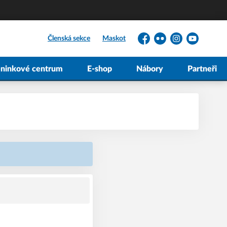
Členská sekce
Maskot
Facebook
Flickr
Instagram
YouTube
éninkové centrum
E-shop
Nábory
Partneři