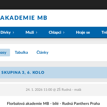
 AKADEMIE MB
Dívky
Muži
Chlapci
Hraje se
Tr
pasy
Tabulka
Články
- SKUPINA 3, 6. KOLO
24. 1. 2026 11:00
@ ZŠ Rudná - malá
Florbalová akademie MB - bílé - Rudná Panthers Praha